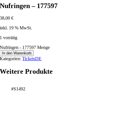
Nufringen – 177597
38,00
€
inkl. 19 % MwSt.
1 vorrätig
Nufringen - 177597 Menge
In den Warenkorb
Kategorien:
TicketsDE
Weitere Produkte
#S1492