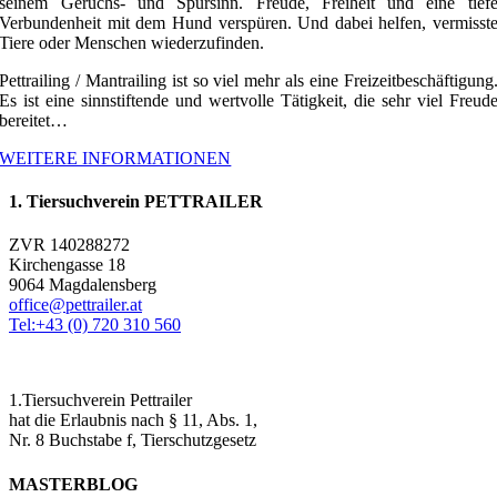
seinem Geruchs- und Spürsinn. Freude, Freiheit und eine tief
Verbundenheit mit dem Hund verspüren. Und dabei helfen, vermisst
Tiere oder Menschen wiederzufinden.
Pettrailing / Mantrailing ist so viel mehr als eine Freizeitbeschäftigung
Es ist eine sinnstiftende und wertvolle Tätigkeit, die sehr viel Freud
bereitet…
WEITERE INFORMATIONEN
1. Tiersuchverein PETTRAILER
ZVR 140288272
Kirchengasse 18
9064 Magdalensberg
office@pettrailer.at
Tel:+43 (0) 720 310 560
1.Tiersuchverein Pettrailer
hat die Erlaubnis nach § 11, Abs. 1,
Nr. 8 Buchstabe f, Tierschutzgesetz
MASTERBLOG