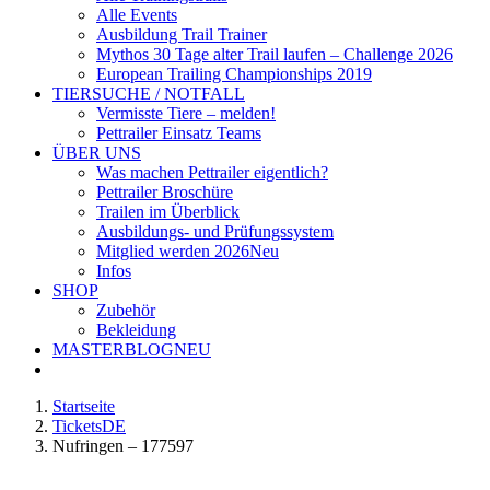
Alle Events
Ausbildung Trail Trainer
Mythos 30 Tage alter Trail laufen – Challenge 2026
European Trailing Championships 2019
TIERSUCHE / NOTFALL
Vermisste Tiere – melden!
Pettrailer Einsatz Teams
ÜBER UNS
Was machen Pettrailer eigentlich?
Pettrailer Broschüre
Trailen im Überblick
Ausbildungs- und Prüfungssystem
Mitglied werden 2026
Neu
Infos
SHOP
Zubehör
Bekleidung
MASTERBLOG
NEU
Startseite
TicketsDE
Nufringen – 177597