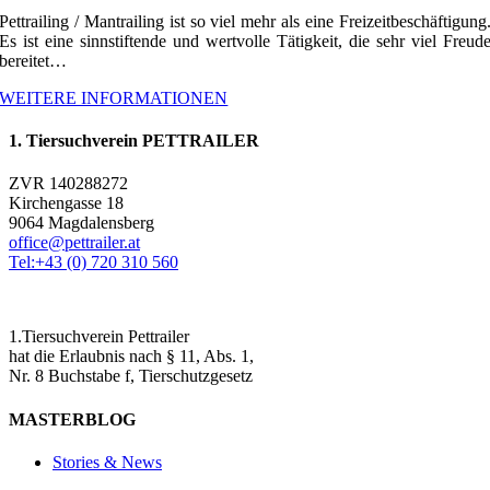
Pettrailing / Mantrailing ist so viel mehr als eine Freizeitbeschäftigung
Es ist eine sinnstiftende und wertvolle Tätigkeit, die sehr viel Freud
bereitet…
WEITERE INFORMATIONEN
1. Tiersuchverein PETTRAILER
ZVR 140288272
Kirchengasse 18
9064 Magdalensberg
office@pettrailer.at
Tel:+43 (0) 720 310 560
1.Tiersuchverein Pettrailer
hat die Erlaubnis nach § 11, Abs. 1,
Nr. 8 Buchstabe f, Tierschutzgesetz
MASTERBLOG
Stories & News