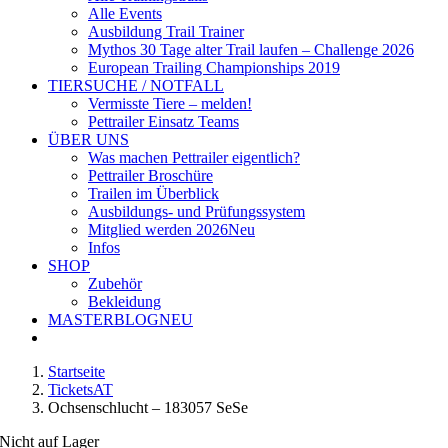
Alle Events
Ausbildung Trail Trainer
Mythos 30 Tage alter Trail laufen – Challenge 2026
European Trailing Championships 2019
TIERSUCHE / NOTFALL
Vermisste Tiere – melden!
Pettrailer Einsatz Teams
ÜBER UNS
Was machen Pettrailer eigentlich?
Pettrailer Broschüre
Trailen im Überblick
Ausbildungs- und Prüfungssystem
Mitglied werden 2026
Neu
Infos
SHOP
Zubehör
Bekleidung
MASTERBLOG
NEU
Startseite
TicketsAT
Ochsenschlucht – 183057 SeSe
Nicht auf Lager