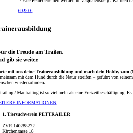
* Alle Fettlederleinen werden in Magdalensberg / Kärnten ha
69,90
€
rainerausbildung
ür die Freude am Trailen.
d gib sie weiter.
arte mit uns deine Trainerausbildung und mach dein Hobby zum 
meinsam mit dem Hund durch die Natur streifen – geführt von seinem G
nschen wiederzufinden.
trailing / Mantrailing ist so viel mehr als eine Freizeitbeschäftigung. Es
EITERE INFORMATIONEN
1. Tiersuchverein PETTRAILER
ZVR 140288272
Kirchengasse 18