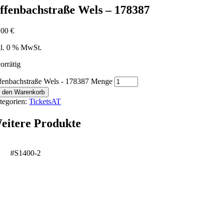
ffenbachstraße Wels – 178387
,00
€
kl. 0 % MwSt.
orrätig
fenbachstraße Wels - 178387 Menge
n den Warenkorb
tegorien:
TicketsAT
eitere Produkte
#S1400-2