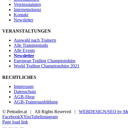
Vereinsstatuten
Internetpräsenz
Kontakt
Newsletter
VERANSTALTUNGEN
Auswahl nach Trainern
Alle Trainingstrails
Alle Events
Newsletter
European Trailing Championships
World Trailing Championships 2021
RECHTLICHES
Impressum
Datenschutz
AGB-Shop
AGB-Trainerausbildung
© Pettrailer.at | All Rights Reserved |
WEBDESIGN/SEO by Me
Facebook
X
YouTube
Instagram
Page load link