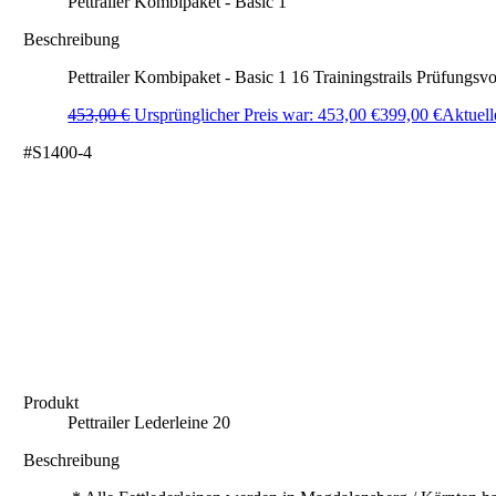
Pettrailer Kombipaket - Basic 1
Beschreibung
Pettrailer Kombipaket - Basic 1 16 Trainingstrails Prüfungsvo
453,00
€
Ursprünglicher Preis war: 453,00 €
399,00
€
Aktuelle
#S1400-4
Produkt
Pettrailer Lederleine 20
Beschreibung