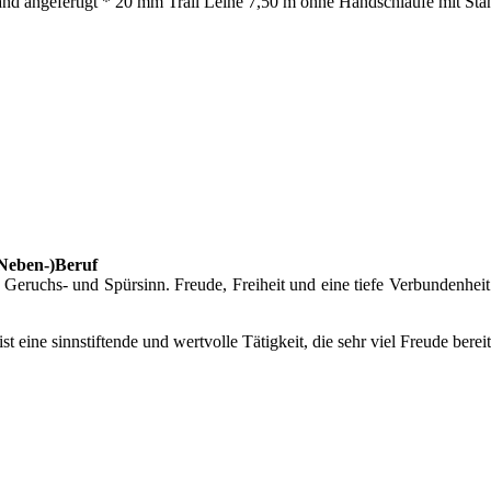
nd angefertigt * 20 mm Trail Leine 7,50 m ohne Handschlaufe mit Stah
(Neben-)Beruf
eruchs- und Spürsinn. Freude, Freiheit und eine tiefe Verbundenheit
 ist eine sinnstiftende und wertvolle Tätigkeit, die sehr viel Freude bere