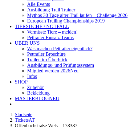
Alle Events
Ausbildung Trail Trainer
Mythos 30 Tage alter Trail laufen – Challenge 2026
European Trailing Championships 2019
TIERSUCHE / NOTFALL
Vermisste Tiere – melden!
Pettrailer Einsatz Teams
ÜBER UNS
Was machen Pettrailer eigentlich?
Pettrailer Broschüre
Trailen im Überblick
Ausbildungs- und Prüfungssystem
Mitglied werden 2026
Neu
Infos
SHOP
Zubehör
Bekleidung
MASTERBLOG
NEU
Startseite
TicketsAT
Offenbachstraße Wels – 178387