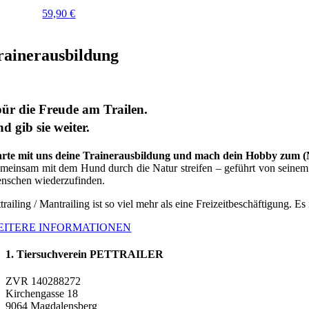
59,90
€
rainerausbildung
ür die Freude am Trailen.
d gib sie weiter.
arte mit uns deine Trainerausbildung und mach dein Hobby zum 
meinsam mit dem Hund durch die Natur streifen – geführt von seinem G
nschen wiederzufinden.
trailing / Mantrailing ist so viel mehr als eine Freizeitbeschäftigung. Es
EITERE INFORMATIONEN
1. Tiersuchverein PETTRAILER
ZVR 140288272
Kirchengasse 18
9064 Magdalensberg