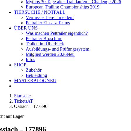
Mythos 30 Tage alter Trail laufen – Challenge 2026
European Trailing Championships 2019
TIERSUCHE / NOTFALL
Vermisste Tiere – melden!
Pettrailer Einsatz Teams
ÜBER UNS
Was machen Pettrailer eigentlich?
Pettrailer Broschüre
Trailen im Überblick
Ausbildungs- und Prüfungssystem
Mitglied werden 2026
Neu
Infos
SHOP
Zubehör
Bekleidung
MASTERBLOG
NEU
Startseite
TicketsAT
Ossiach – 177896
cht auf Lager
ssiach – 177896