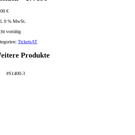
,00
€
kl. 0 % MwSt.
cht vorrätig
tegorien:
TicketsAT
eitere Produkte
#S1400-3