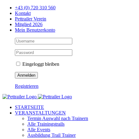
Zum
+43 (0) 720 310 560
Inhalt
Kontakt
springen
Pettrailer Verein
Mitglied 2026
Mein Benutzerkonto
Eingeloggt bleiben
Registrieren
Facebook
X
YouTube
Instagram
STARTSEITE
VERANSTALTUNGEN
Termin Auswahl nach Trainern
Alle Trainingstrails
Alle Events
Ausbildung Trail Trainer