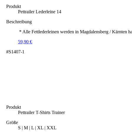
Produkt
Pettrailer Lederleine 14
Beschreibung
* Alle Fettlederleinen werden in Magdalensberg / Kärnten ha
59,90
€
#S1407-1
Produkt
Pettrailer T-Shirts Trainer
Größe
S | M | L | XL | XXL