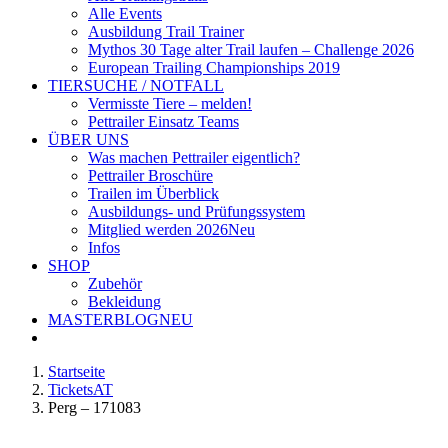
Alle Events
Ausbildung Trail Trainer
Mythos 30 Tage alter Trail laufen – Challenge 2026
European Trailing Championships 2019
TIERSUCHE / NOTFALL
Vermisste Tiere – melden!
Pettrailer Einsatz Teams
ÜBER UNS
Was machen Pettrailer eigentlich?
Pettrailer Broschüre
Trailen im Überblick
Ausbildungs- und Prüfungssystem
Mitglied werden 2026
Neu
Infos
SHOP
Zubehör
Bekleidung
MASTERBLOG
NEU
Startseite
TicketsAT
Perg – 171083