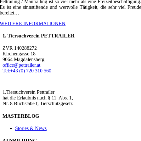
Pettrailing / Mantrailing ist so viel mehr als eine Freizeitbeschäftigung
Es ist eine sinnstiftende und wertvolle Tätigkeit, die sehr viel Freud
bereitet…
WEITERE INFORMATIONEN
1. Tiersuchverein PETTRAILER
ZVR 140288272
Kirchengasse 18
9064 Magdalensberg
office@pettrailer.at
Tel:+43 (0) 720 310 560
1.Tiersuchverein Pettrailer
hat die Erlaubnis nach § 11, Abs. 1,
Nr. 8 Buchstabe f, Tierschutzgesetz
MASTERBLOG
Stories & News
AUSBILDUNG