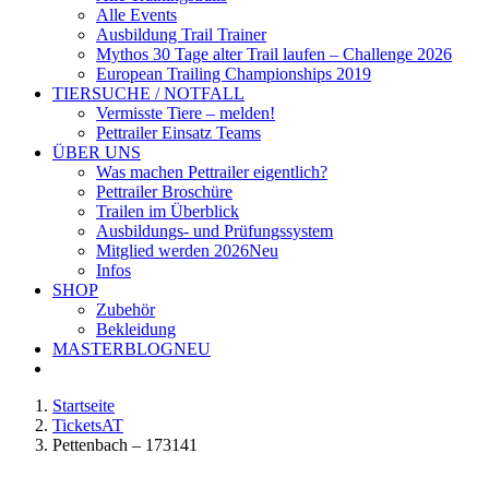
Alle Events
Ausbildung Trail Trainer
Mythos 30 Tage alter Trail laufen – Challenge 2026
European Trailing Championships 2019
TIERSUCHE / NOTFALL
Vermisste Tiere – melden!
Pettrailer Einsatz Teams
ÜBER UNS
Was machen Pettrailer eigentlich?
Pettrailer Broschüre
Trailen im Überblick
Ausbildungs- und Prüfungssystem
Mitglied werden 2026
Neu
Infos
SHOP
Zubehör
Bekleidung
MASTERBLOG
NEU
Startseite
TicketsAT
Pettenbach – 173141