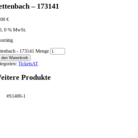
ettenbach – 173141
,00
€
kl. 0 % MwSt.
orrätig
ttenbach - 173141 Menge
n den Warenkorb
tegorien:
TicketsAT
eitere Produkte
#S1400-1