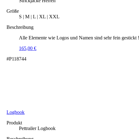
Strickjacke Herren
Größe
S | M | L | XL | XXL
Beschreibung
Alle Elemente wie Logos und Namen sind sehr fein gestickt 
165,00
€
#P118744
Logbook
Produkt
Pettrailer Logbook
Beschreibung