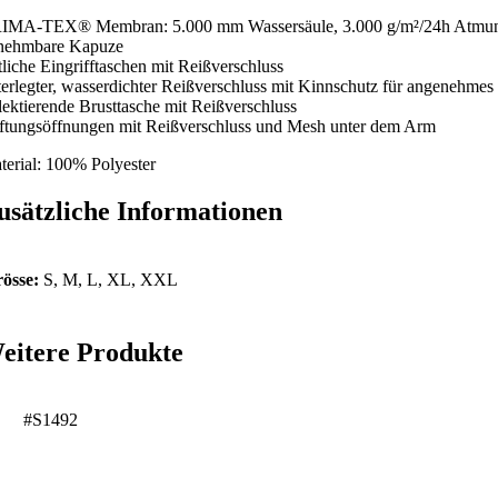
IMA-TEX® Membran: 5.000 mm Wassersäule, 3.000 g/m²/24h Atmungs
nehmbare Kapuze
itliche Eingrifftaschen mit Reißverschluss
terlegter, wasserdichter Reißverschluss mit Kinnschutz für angenehmes
flektierende Brusttasche mit Reißverschluss
ftungsöffnungen mit Reißverschluss und Mesh unter dem Arm
terial: 100% Polyester
usätzliche Informationen
össe:
S, M, L, XL, XXL
eitere Produkte
#S1492