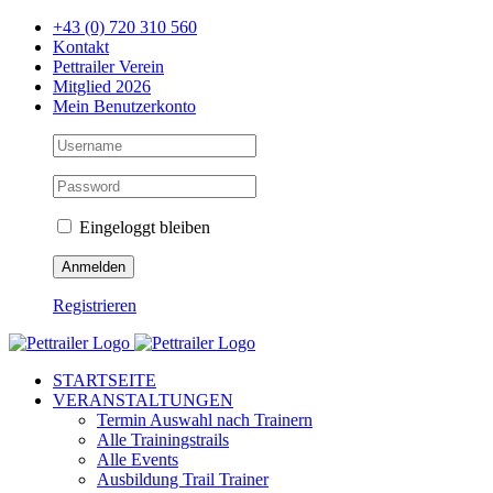
Zum
+43 (0) 720 310 560
Inhalt
Kontakt
springen
Pettrailer Verein
Mitglied 2026
Mein Benutzerkonto
Eingeloggt bleiben
Registrieren
Facebook
X
YouTube
Instagram
STARTSEITE
VERANSTALTUNGEN
Termin Auswahl nach Trainern
Alle Trainingstrails
Alle Events
Ausbildung Trail Trainer