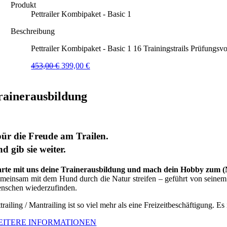
Produkt
Pettrailer Kombipaket - Basic 1
Beschreibung
Pettrailer Kombipaket - Basic 1 16 Trainingstrails Prüfungsvo
Ursprünglicher
Aktueller
453,00
€
399,00
€
Preis
Preis
war:
ist:
453,00 €
399,00 €.
rainerausbildung
ür die Freude am Trailen.
d gib sie weiter.
arte mit uns deine Trainerausbildung und mach dein Hobby zum 
meinsam mit dem Hund durch die Natur streifen – geführt von seinem G
nschen wiederzufinden.
trailing / Mantrailing ist so viel mehr als eine Freizeitbeschäftigung. Es
EITERE INFORMATIONEN