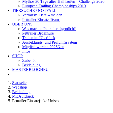
Mythos 30 Tage alter Trail laufen – Challenge 2026
European Trailing Championships 2019
TIERSUCHE / NOTFALL
Vermisste Tiere – melden!
Pettrailer Einsatz Teams
ÜBER UNS
Was machen Pettrailer eigentlich?
Pettrailer Broschüre
Trailen im Überblick
Ausbildungs- und Prüfungssystem
Mitglied werden 2026
Neu
Infos
SHOP
Zubehör
Bekleidung
MASTERBLOG
NEU
Startseite
Webshop
Bekleidung
Mit Aufdruck
Pettrailer Einsatzjacke Unisex