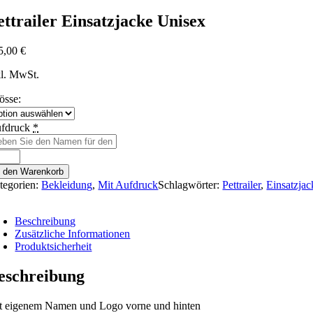
ettrailer Einsatzjacke Unisex
5,00
€
kl. MwSt.
össe:
fdruck
*
trailer
nsatzjacke
n den Warenkorb
isex
tegorien:
Bekleidung
,
Mit Aufdruck
Schlagwörter:
Pettrailer
,
Einsatzjac
nge
Beschreibung
Zusätzliche Informationen
Produktsicherheit
eschreibung
t eigenem Namen und Logo vorne und hinten