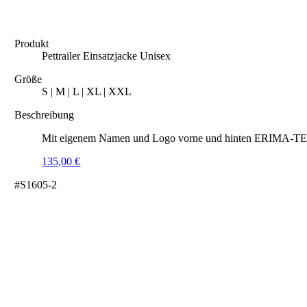
Produkt
Pettrailer Einsatzjacke Unisex
Größe
S | M | L | XL | XXL
Beschreibung
Mit eigenem Namen und Logo vorne und hinten ERIMA-TEX® 
135,00
€
#S1605-2