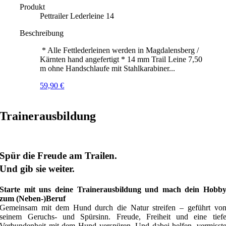
Produkt
Pettrailer Lederleine 14
Beschreibung
* Alle Fettlederleinen werden in Magdalensberg /
Kärnten hand angefertigt * 14 mm Trail Leine 7,50
m ohne Handschlaufe mit Stahlkarabiner...
59,90
€
Trainerausbildung
Spür die Freude am Trailen.
Und gib sie weiter.
Starte mit uns deine Trainerausbildung und mach dein Hobb
zum (Neben-)Beruf
Gemeinsam mit dem Hund durch die Natur streifen – geführt vo
seinem Geruchs- und Spürsinn. Freude, Freiheit und eine tief
Verbundenheit mit dem Hund verspüren. Und dabei helfen, vermisst