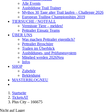
Alle Events
Ausbildung Trail Trainer
Mythos 30 Tage alter Trail laufen – Challenge 2026
European Trailing Championships 2019
TIERSUCHE / NOTFALL
Vermisste Tiere – melden!
Pettrailer Einsatz Teams
ÜBER UNS
Was machen Pettrailer eigentlich?
Pettrailer Broschüre
Trailen im Überblick
Ausbildungs- und Prüfungssystem
Mitglied werden 2026
Neu
Infos
SHOP
Zubehör
Bekleidung
MASTERBLOG
NEU
Startseite
TicketsAT
Plus City – 166675
Nicht auf Lager