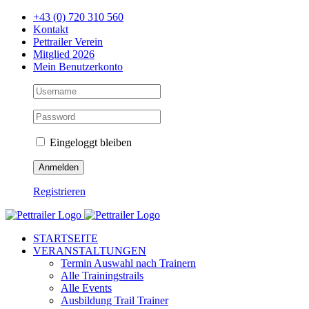
Zum
+43 (0) 720 310 560
Inhalt
Kontakt
springen
Pettrailer Verein
Mitglied 2026
Mein Benutzerkonto
Eingeloggt bleiben
Registrieren
Facebook
X
YouTube
Instagram
STARTSEITE
VERANSTALTUNGEN
Termin Auswahl nach Trainern
Alle Trainingstrails
Alle Events
Ausbildung Trail Trainer