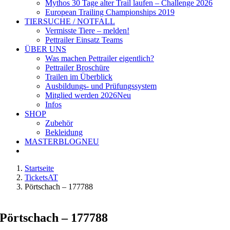
Mythos 30 Tage alter Trail laufen – Challenge 2026
European Trailing Championships 2019
TIERSUCHE / NOTFALL
Vermisste Tiere – melden!
Pettrailer Einsatz Teams
ÜBER UNS
Was machen Pettrailer eigentlich?
Pettrailer Broschüre
Trailen im Überblick
Ausbildungs- und Prüfungssystem
Mitglied werden 2026
Neu
Infos
SHOP
Zubehör
Bekleidung
MASTERBLOG
NEU
Startseite
TicketsAT
Pörtschach – 177788
Pörtschach – 177788