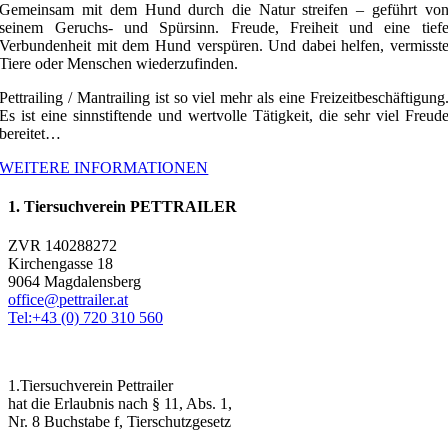
Gemeinsam mit dem Hund durch die Natur streifen – geführt vo
seinem Geruchs- und Spürsinn. Freude, Freiheit und eine tief
Verbundenheit mit dem Hund verspüren. Und dabei helfen, vermisst
Tiere oder Menschen wiederzufinden.
Pettrailing / Mantrailing ist so viel mehr als eine Freizeitbeschäftigung
Es ist eine sinnstiftende und wertvolle Tätigkeit, die sehr viel Freud
bereitet…
WEITERE INFORMATIONEN
1. Tiersuchverein PETTRAILER
ZVR 140288272
Kirchengasse 18
9064 Magdalensberg
office@pettrailer.at
Tel:+43 (0) 720 310 560
1.Tiersuchverein Pettrailer
hat die Erlaubnis nach § 11, Abs. 1,
Nr. 8 Buchstabe f, Tierschutzgesetz