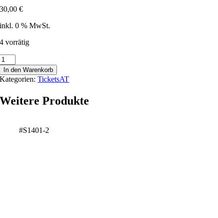
30,00
€
inkl. 0 % MwSt.
4 vorrätig
Pörtschach
-
In den Warenkorb
177788
Kategorien:
TicketsAT
Menge
Weitere Produkte
#S1401-2