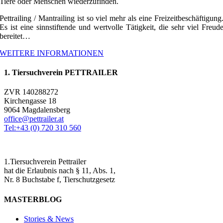
Tiere oder Menschen wiederzufinden.
Pettrailing / Mantrailing ist so viel mehr als eine Freizeitbeschäftigung
Es ist eine sinnstiftende und wertvolle Tätigkeit, die sehr viel Freud
bereitet…
WEITERE INFORMATIONEN
1. Tiersuchverein PETTRAILER
ZVR 140288272
Kirchengasse 18
9064 Magdalensberg
office@pettrailer.at
Tel:+43 (0) 720 310 560
1.Tiersuchverein Pettrailer
hat die Erlaubnis nach § 11, Abs. 1,
Nr. 8 Buchstabe f, Tierschutzgesetz
MASTERBLOG
Stories & News