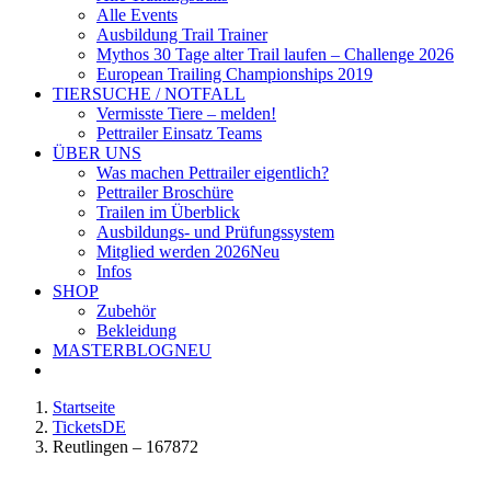
Alle Events
Ausbildung Trail Trainer
Mythos 30 Tage alter Trail laufen – Challenge 2026
European Trailing Championships 2019
TIERSUCHE / NOTFALL
Vermisste Tiere – melden!
Pettrailer Einsatz Teams
ÜBER UNS
Was machen Pettrailer eigentlich?
Pettrailer Broschüre
Trailen im Überblick
Ausbildungs- und Prüfungssystem
Mitglied werden 2026
Neu
Infos
SHOP
Zubehör
Bekleidung
MASTERBLOG
NEU
Startseite
TicketsDE
Reutlingen – 167872