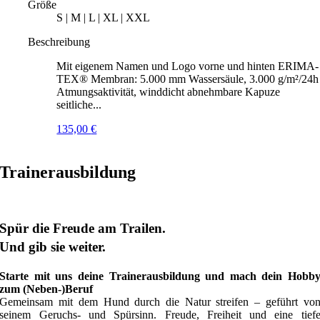
Größe
S | M | L | XL | XXL
Beschreibung
Mit eigenem Namen und Logo vorne und hinten ERIMA-
TEX® Membran: 5.000 mm Wassersäule, 3.000 g/m²/24h
Atmungsaktivität, winddicht abnehmbare Kapuze
seitliche...
135,00
€
Trainerausbildung
Spür die Freude am Trailen.
Und gib sie weiter.
Starte mit uns deine Trainerausbildung und mach dein Hobb
zum (Neben-)Beruf
Gemeinsam mit dem Hund durch die Natur streifen – geführt vo
seinem Geruchs- und Spürsinn. Freude, Freiheit und eine tief