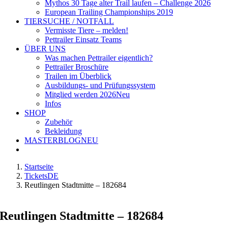
Mythos 30 Tage alter Trail laufen – Challenge 2026
European Trailing Championships 2019
TIERSUCHE / NOTFALL
Vermisste Tiere – melden!
Pettrailer Einsatz Teams
ÜBER UNS
Was machen Pettrailer eigentlich?
Pettrailer Broschüre
Trailen im Überblick
Ausbildungs- und Prüfungssystem
Mitglied werden 2026
Neu
Infos
SHOP
Zubehör
Bekleidung
MASTERBLOG
NEU
Startseite
TicketsDE
Reutlingen Stadtmitte – 182684
Reutlingen Stadtmitte – 182684