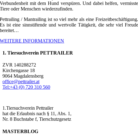
Verbundenheit mit dem Hund verspüren. Und dabei helfen, vermisst
Tiere oder Menschen wiederzufinden.
Pettrailing / Mantrailing ist so viel mehr als eine Freizeitbeschäftigung
Es ist eine sinnstiftende und wertvolle Tätigkeit, die sehr viel Freud
bereitet…
WEITERE INFORMATIONEN
1. Tiersuchverein PETTRAILER
ZVR 140288272
Kirchengasse 18
9064 Magdalensberg
office@pettrailer.at
Tel:+43 (0) 720 310 560
1.Tiersuchverein Pettrailer
hat die Erlaubnis nach § 11, Abs. 1,
Nr. 8 Buchstabe f, Tierschutzgesetz
MASTERBLOG