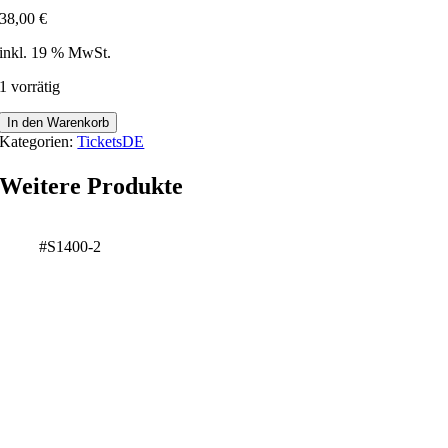
38,00
€
inkl. 19 % MwSt.
1 vorrätig
Reutlingen
In den Warenkorb
Stadtmitte
Kategorien:
TicketsDE
-
182684
Weitere Produkte
Menge
#S1400-2