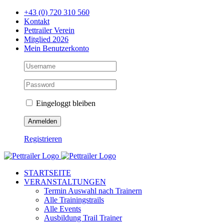
Zum
+43 (0) 720 310 560
Inhalt
Kontakt
springen
Pettrailer Verein
Mitglied 2026
Mein Benutzerkonto
Eingeloggt bleiben
Registrieren
Facebook
X
YouTube
Instagram
STARTSEITE
VERANSTALTUNGEN
Termin Auswahl nach Trainern
Alle Trainingstrails
Alle Events
Ausbildung Trail Trainer