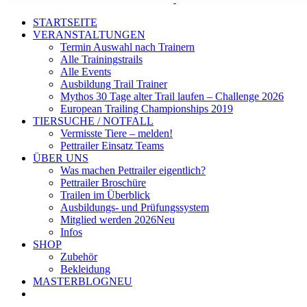
STARTSEITE
VERANSTALTUNGEN
Termin Auswahl nach Trainern
Alle Trainingstrails
Alle Events
Ausbildung Trail Trainer
Mythos 30 Tage alter Trail laufen – Challenge 2026
European Trailing Championships 2019
TIERSUCHE / NOTFALL
Vermisste Tiere – melden!
Pettrailer Einsatz Teams
ÜBER UNS
Was machen Pettrailer eigentlich?
Pettrailer Broschüre
Trailen im Überblick
Ausbildungs- und Prüfungssystem
Mitglied werden 2026
Neu
Infos
SHOP
Zubehör
Bekleidung
MASTERBLOG
NEU