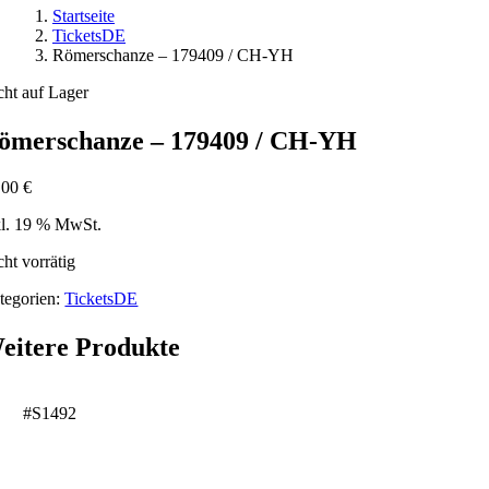
Startseite
TicketsDE
Römerschanze – 179409 / CH-YH
cht auf Lager
ömerschanze – 179409 / CH-YH
,00
€
kl. 19 % MwSt.
cht vorrätig
tegorien:
TicketsDE
eitere Produkte
#S1492