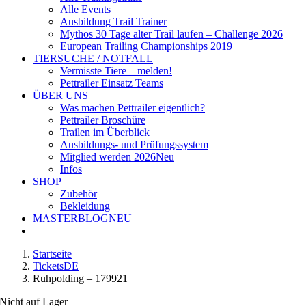
Alle Events
Ausbildung Trail Trainer
Mythos 30 Tage alter Trail laufen – Challenge 2026
European Trailing Championships 2019
TIERSUCHE / NOTFALL
Vermisste Tiere – melden!
Pettrailer Einsatz Teams
ÜBER UNS
Was machen Pettrailer eigentlich?
Pettrailer Broschüre
Trailen im Überblick
Ausbildungs- und Prüfungssystem
Mitglied werden 2026
Neu
Infos
SHOP
Zubehör
Bekleidung
MASTERBLOG
NEU
Startseite
TicketsDE
Ruhpolding – 179921
Nicht auf Lager