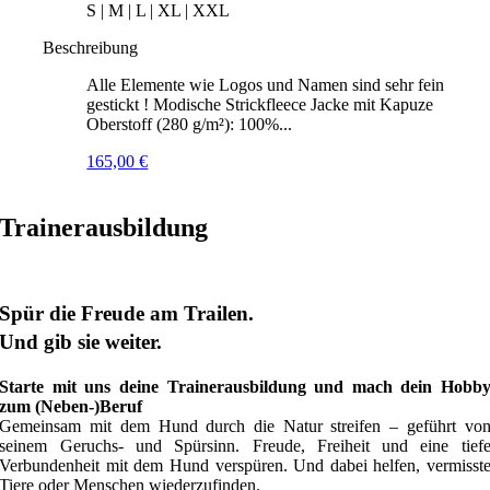
S | M | L | XL | XXL
Beschreibung
Alle Elemente wie Logos und Namen sind sehr fein
gestickt ! Modische Strickfleece Jacke mit Kapuze
Oberstoff (280 g/m²): 100%...
165,00
€
Trainerausbildung
Spür die Freude am Trailen.
Und gib sie weiter.
Starte mit uns deine Trainerausbildung und mach dein Hobb
zum (Neben-)Beruf
Gemeinsam mit dem Hund durch die Natur streifen – geführt vo
seinem Geruchs- und Spürsinn. Freude, Freiheit und eine tief
Verbundenheit mit dem Hund verspüren. Und dabei helfen, vermisst
Tiere oder Menschen wiederzufinden.