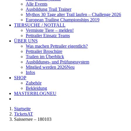
Alle Events
Ausbildung Trail Trainer
Mythos 30 Tage alter Trail laufen – Challenge 2026
European Trailing Championships 2019
TIERSUCHE / NOTFALL
Vermisste Tiere – melden!
Pettrailer Einsatz Teams
ÜBER UNS
Was machen Pettrailer eigentlich?
Pettrailer Broschüre
Trailen im Überblick
Ausbildungs- und Prüfungssystem
Mitglied werden 2026
Neu
Infos
SHOP
Zubehör
Bekleidung
MASTERBLOG
NEU
Startseite
TicketsAT
Saissersee – 180103