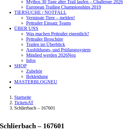
Mythos 30 Tage alter Trail laufen – Challenge 2026
European Trailing Championships 2019
TIERSUCHE / NOTFALL
Vermisste Tiere – melden!
Pettrailer Einsatz Teams
ÜBER UNS
Was machen Pettrailer eigentlich?
Pettrailer Broschüre
Trailen im Überblick
Ausbildungs- und Prüfungssystem
Mitglied werden 2026
Neu
Infos
SHOP
Zubehör
Bekleidung
MASTERBLOG
NEU
Startseite
TicketsAT
Schlierbach – 167601
Schlierbach – 167601