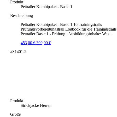
Produkt
Pettrailer Kombipaket - Basic 1
Beschreibung
Pettrailer Kombipaket - Basic 1 16 Trainingstrails
Prüfungsvorbereitungstrail Logbook für die Trainingstrails
Pettrailer Basic 1 - Prüfung Ausbildungsinhalte: Was...
Ursprünglicher
Aktueller
453,00
€
399,00
€
Preis
Preis
#S1401-2
war:
ist:
453,00 €
399,00 €.
Produkt
Strickjacke Herren
Größe