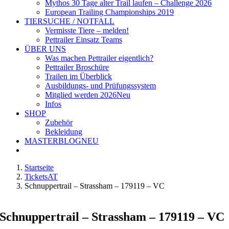
Mythos 30 Tage alter Trail laufen – Challenge 2026
European Trailing Championships 2019
TIERSUCHE / NOTFALL
Vermisste Tiere – melden!
Pettrailer Einsatz Teams
ÜBER UNS
Was machen Pettrailer eigentlich?
Pettrailer Broschüre
Trailen im Überblick
Ausbildungs- und Prüfungssystem
Mitglied werden 2026
Neu
Infos
SHOP
Zubehör
Bekleidung
MASTERBLOG
NEU
Startseite
TicketsAT
Schnuppertrail – Strassham – 179119 – VC
Schnuppertrail – Strassham – 179119 – VC