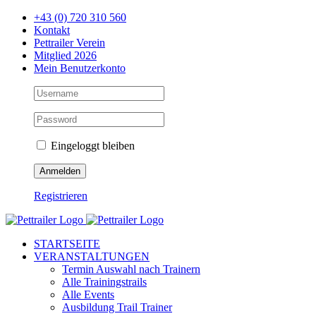
Zum
+43 (0) 720 310 560
Inhalt
Kontakt
springen
Pettrailer Verein
Mitglied 2026
Mein Benutzerkonto
Eingeloggt bleiben
Registrieren
Facebook
X
YouTube
Instagram
STARTSEITE
VERANSTALTUNGEN
Termin Auswahl nach Trainern
Alle Trainingstrails
Alle Events
Ausbildung Trail Trainer