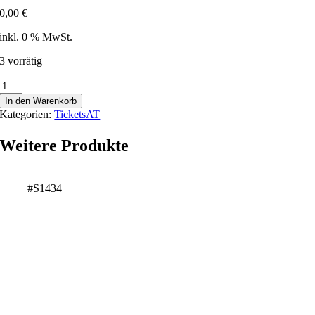
0,00
€
inkl. 0 % MwSt.
3 vorrätig
Schnuppertrail
-
In den Warenkorb
Strassham
Kategorien:
TicketsAT
-
179119
Weitere Produkte
-
VC
Menge
#S1434