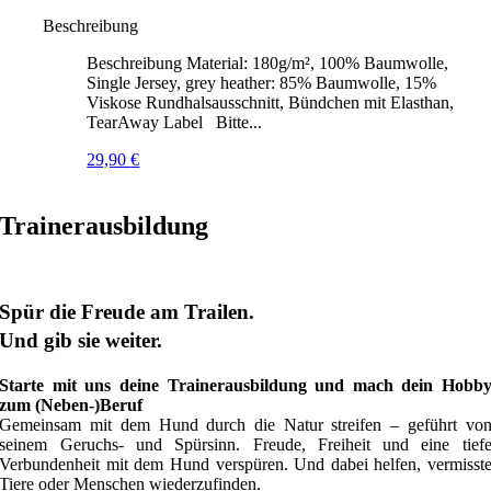
Beschreibung
Beschreibung Material: 180g/m², 100% Baumwolle,
Single Jersey, grey heather: 85% Baumwolle, 15%
Viskose Rundhalsausschnitt, Bündchen mit Elasthan,
TearAway Label Bitte...
29,90
€
Trainerausbildung
Spür die Freude am Trailen.
Und gib sie weiter.
Starte mit uns deine Trainerausbildung und mach dein Hobb
zum (Neben-)Beruf
Gemeinsam mit dem Hund durch die Natur streifen – geführt vo
seinem Geruchs- und Spürsinn. Freude, Freiheit und eine tief
Verbundenheit mit dem Hund verspüren. Und dabei helfen, vermisst
Tiere oder Menschen wiederzufinden.