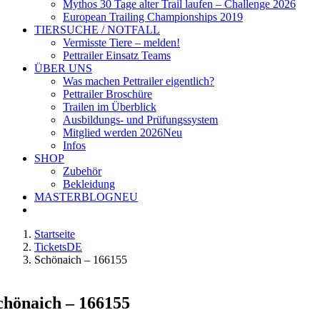
Mythos 30 Tage alter Trail laufen – Challenge 2026
European Trailing Championships 2019
TIERSUCHE / NOTFALL
Vermisste Tiere – melden!
Pettrailer Einsatz Teams
ÜBER UNS
Was machen Pettrailer eigentlich?
Pettrailer Broschüre
Trailen im Überblick
Ausbildungs- und Prüfungssystem
Mitglied werden 2026
Neu
Infos
SHOP
Zubehör
Bekleidung
MASTERBLOG
NEU
Startseite
TicketsDE
Schönaich – 166155
chönaich – 166155