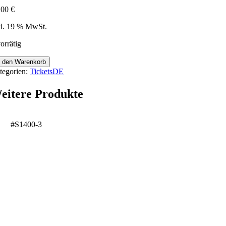
,00
€
kl. 19 % MwSt.
orrätig
hönaich
n den Warenkorb
tegorien:
TicketsDE
6155
nge
eitere Produkte
#S1400-3