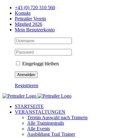
Zum
+43 (0) 720 310 560
Inhalt
Kontakt
springen
Pettrailer Verein
Mitglied 2026
Mein Benutzerkonto
Eingeloggt bleiben
Registrieren
Facebook
X
YouTube
Instagram
STARTSEITE
VERANSTALTUNGEN
Termin Auswahl nach Trainern
Alle Trainingstrails
Alle Events
Ausbildung Trail Trainer