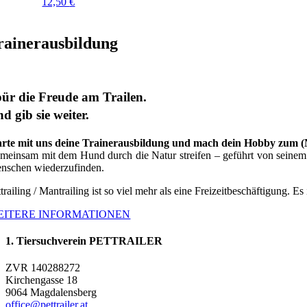
12,50
€
rainerausbildung
ür die Freude am Trailen.
d gib sie weiter.
arte mit uns deine Trainerausbildung und mach dein Hobby zum 
meinsam mit dem Hund durch die Natur streifen – geführt von seinem G
nschen wiederzufinden.
trailing / Mantrailing ist so viel mehr als eine Freizeitbeschäftigung. Es
EITERE INFORMATIONEN
1. Tiersuchverein PETTRAILER
ZVR 140288272
Kirchengasse 18
9064 Magdalensberg
office@pettrailer.at