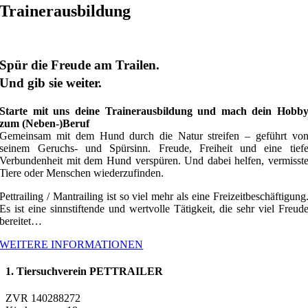
Trainerausbildung
Spür die Freude am Trailen.
Und gib sie weiter.
Starte mit uns deine Trainerausbildung und mach dein Hobb
zum (Neben-)Beruf
Gemeinsam mit dem Hund durch die Natur streifen – geführt vo
seinem Geruchs- und Spürsinn. Freude, Freiheit und eine tief
Verbundenheit mit dem Hund verspüren. Und dabei helfen, vermisst
Tiere oder Menschen wiederzufinden.
Pettrailing / Mantrailing ist so viel mehr als eine Freizeitbeschäftigung
Es ist eine sinnstiftende und wertvolle Tätigkeit, die sehr viel Freud
bereitet…
WEITERE INFORMATIONEN
1. Tiersuchverein PETTRAILER
ZVR 140288272