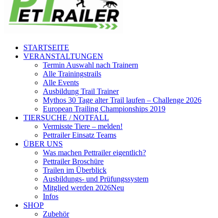
STARTSEITE
VERANSTALTUNGEN
Termin Auswahl nach Trainern
Alle Trainingstrails
Alle Events
Ausbildung Trail Trainer
Mythos 30 Tage alter Trail laufen – Challenge 2026
European Trailing Championships 2019
TIERSUCHE / NOTFALL
Vermisste Tiere – melden!
Pettrailer Einsatz Teams
ÜBER UNS
Was machen Pettrailer eigentlich?
Pettrailer Broschüre
Trailen im Überblick
Ausbildungs- und Prüfungssystem
Mitglied werden 2026
Neu
Infos
SHOP
Zubehör