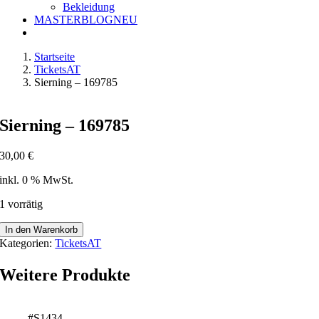
Bekleidung
MASTERBLOG
NEU
Startseite
TicketsAT
Sierning – 169785
Sierning – 169785
30,00
€
inkl. 0 % MwSt.
1 vorrätig
Sierning
In den Warenkorb
-
Kategorien:
TicketsAT
169785
Menge
Weitere Produkte
#S1434