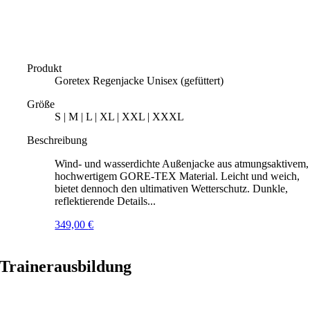
Produkt
Goretex Regenjacke Unisex (gefüttert)
Größe
S | M | L | XL | XXL | XXXL
Beschreibung
Wind- und wasserdichte Außenjacke aus atmungsaktivem,
hochwertigem GORE-TEX Material. Leicht und weich,
bietet dennoch den ultimativen Wetterschutz. Dunkle,
reflektierende Details...
349,00
€
Trainerausbildung