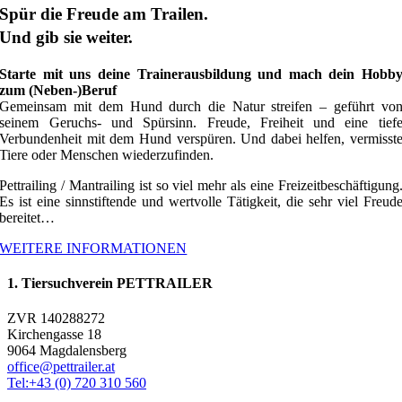
Spür die Freude am Trailen.
Und gib sie weiter.
Starte mit uns deine Trainerausbildung und mach dein Hobb
zum (Neben-)Beruf
Gemeinsam mit dem Hund durch die Natur streifen – geführt vo
seinem Geruchs- und Spürsinn. Freude, Freiheit und eine tief
Verbundenheit mit dem Hund verspüren. Und dabei helfen, vermisst
Tiere oder Menschen wiederzufinden.
Pettrailing / Mantrailing ist so viel mehr als eine Freizeitbeschäftigung
Es ist eine sinnstiftende und wertvolle Tätigkeit, die sehr viel Freud
bereitet…
WEITERE INFORMATIONEN
1. Tiersuchverein PETTRAILER
ZVR 140288272
Kirchengasse 18
9064 Magdalensberg
office@pettrailer.at
Tel:+43 (0) 720 310 560