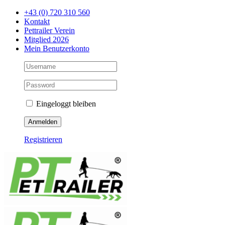
Zum
+43 (0) 720 310 560
Inhalt
Kontakt
springen
Pettrailer Verein
Mitglied 2026
Mein Benutzerkonto
Eingeloggt bleiben
Registrieren
Facebook
X
YouTube
Instagram