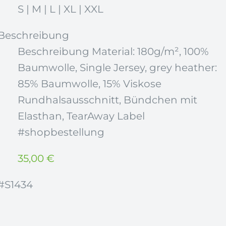
S | M | L | XL | XXL
Beschreibung
Beschreibung Material: 180g/m², 100%
Baumwolle, Single Jersey, grey heather:
85% Baumwolle, 15% Viskose
Rundhalsausschnitt, Bündchen mit
Elasthan, TearAway Label
#shopbestellung
35,00
€
#S1434