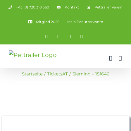
Zum
+43 (0) 720 310 560
Kontakt
Pettrailer Verein
Inhalt
springen
Mitglied 2026
Mein Benutzerkonto
Facebook
X
YouTube
Instagram
Startseite
TicketsAT
Sierning – 181646