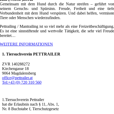
Gemeinsam mit dem Hund durch die Natur streifen – geführt vo
seinem Geruchs- und Spürsinn. Freude, Freiheit und eine tief
Verbundenheit mit dem Hund verspüren. Und dabei helfen, vermisst
Tiere oder Menschen wiederzufinden.
Pettrailing / Mantrailing ist so viel mehr als eine Freizeitbeschäftigung
Es ist eine sinnstiftende und wertvolle Tätigkeit, die sehr viel Freud
bereitet…
WEITERE INFORMATIONEN
1. Tiersuchverein PETTRAILER
ZVR 140288272
Kirchengasse 18
9064 Magdalensberg
office@pettrailer.at
Tel:+43 (0) 720 310 560
1.Tiersuchverein Pettrailer
hat die Erlaubnis nach § 11, Abs. 1,
Nr. 8 Buchstabe f, Tierschutzgesetz