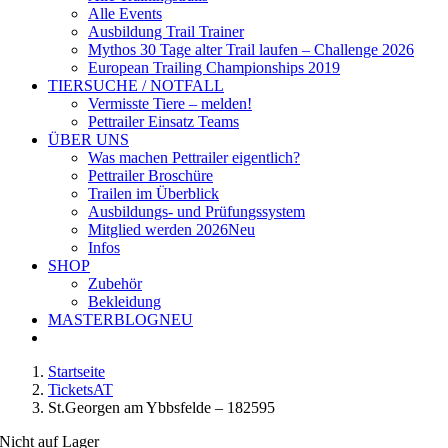
Alle Events
Ausbildung Trail Trainer
Mythos 30 Tage alter Trail laufen – Challenge 2026
European Trailing Championships 2019
TIERSUCHE / NOTFALL
Vermisste Tiere – melden!
Pettrailer Einsatz Teams
ÜBER UNS
Was machen Pettrailer eigentlich?
Pettrailer Broschüre
Trailen im Überblick
Ausbildungs- und Prüfungssystem
Mitglied werden 2026
Neu
Infos
SHOP
Zubehör
Bekleidung
MASTERBLOG
NEU
Startseite
TicketsAT
St.Georgen am Ybbsfelde – 182595
Nicht auf Lager