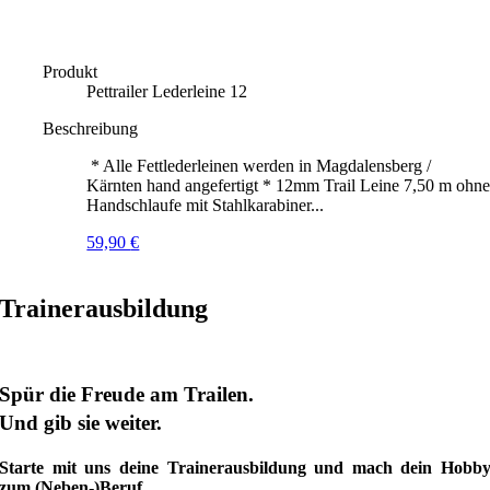
Produkt
Pettrailer Lederleine 12
Beschreibung
* Alle Fettlederleinen werden in Magdalensberg /
Kärnten hand angefertigt * 12mm Trail Leine 7,50 m ohn
Handschlaufe mit Stahlkarabiner...
59,90
€
Trainerausbildung
Spür die Freude am Trailen.
Und gib sie weiter.
Starte mit uns deine Trainerausbildung und mach dein Hobb
zum (Neben-)Beruf