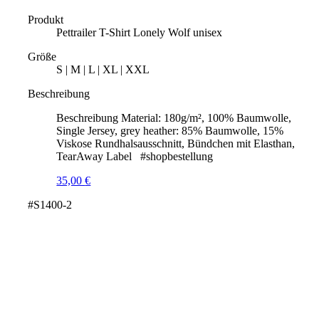
Produkt
Pettrailer T-Shirt Lonely Wolf unisex
Größe
S | M | L | XL | XXL
Beschreibung
Beschreibung Material: 180g/m², 100% Baumwolle,
Single Jersey, grey heather: 85% Baumwolle, 15%
Viskose Rundhalsausschnitt, Bündchen mit Elasthan,
TearAway Label #shopbestellung
35,00
€
#S1400-2