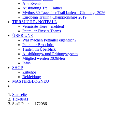
Alle Events
Ausbildung Trail Trainer
Mythos 30 Tage alter Trail laufen – Challenge 2026
European Trailing Championships 2019
TIERSUCHE / NOTFALL
Vermisste Tiere – melden!
Pettrailer Einsatz Teams
ÜBER UNS
Was machen Pettrailer eigentlich?
Pettrailer Broschüre
Trailen im Überblick
Ausbildungs- und Prüfungssystem
Mitglied werden 2026
Neu
Infos
SHOP
Zubehör
Bekleidung
MASTERBLOG
NEU
Startseite
TicketsAT
Stadl Paura – 172086