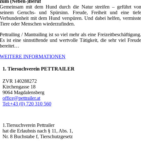
zum (Neben-)Beruf
Gemeinsam mit dem Hund durch die Natur streifen – geführt vo
seinem Geruchs- und Spürsinn. Freude, Freiheit und eine tief
Verbundenheit mit dem Hund verspüren. Und dabei helfen, vermisst
Tiere oder Menschen wiederzufinden.
Pettrailing / Mantrailing ist so viel mehr als eine Freizeitbeschäftigung
Es ist eine sinnstiftende und wertvolle Tätigkeit, die sehr viel Freud
bereitet…
WEITERE INFORMATIONEN
1. Tiersuchverein PETTRAILER
ZVR 140288272
Kirchengasse 18
9064 Magdalensberg
office@pettrailer.at
Tel:+43 (0) 720 310 560
1.Tiersuchverein Pettrailer
hat die Erlaubnis nach § 11, Abs. 1,
Nr. 8 Buchstabe f, Tierschutzgesetz