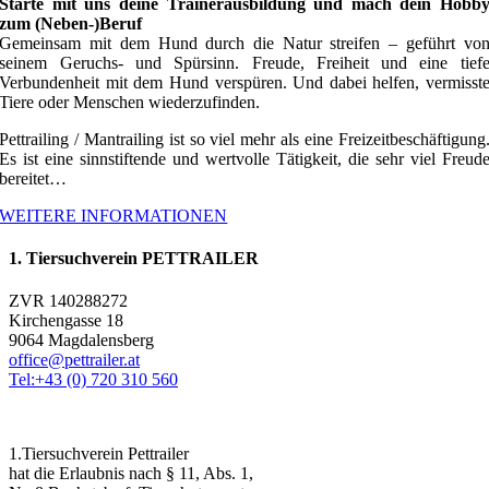
Starte mit uns deine Trainerausbildung und mach dein Hobb
zum (Neben-)Beruf
Gemeinsam mit dem Hund durch die Natur streifen – geführt vo
seinem Geruchs- und Spürsinn. Freude, Freiheit und eine tief
Verbundenheit mit dem Hund verspüren. Und dabei helfen, vermisst
Tiere oder Menschen wiederzufinden.
Pettrailing / Mantrailing ist so viel mehr als eine Freizeitbeschäftigung
Es ist eine sinnstiftende und wertvolle Tätigkeit, die sehr viel Freud
bereitet…
WEITERE INFORMATIONEN
1. Tiersuchverein PETTRAILER
ZVR 140288272
Kirchengasse 18
9064 Magdalensberg
office@pettrailer.at
Tel:+43 (0) 720 310 560
1.Tiersuchverein Pettrailer
hat die Erlaubnis nach § 11, Abs. 1,