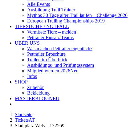
Alle Events
Ausbildung Trail Trainer
Mythos 30 Tage alter Trail laufen – Challenge 2026
European Trailing Championships 2019
TIERSUCHE / NOTFALL
Vermisste Tiere – melden!
Pettrailer Einsatz Teams
ÜBER UNS
Was machen Pettrailer eigentlich?
Pettrailer Broschüre
Trailen im Überblick
Ausbildungs- und Prüfungssystem
Mitglied werden 2026
Neu
Infos
SHOP
Zubehör
Bekleidung
MASTERBLOG
NEU
Startseite
TicketsAT
Stadtplatz Wels – 172569