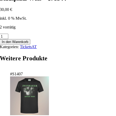
30,00
€
inkl. 0 % MwSt.
2 vorrätig
Stadtplatz
Wels
In den Warenkorb
-
Kategorien:
TicketsAT
178344
Menge
Weitere Produkte
#S1407