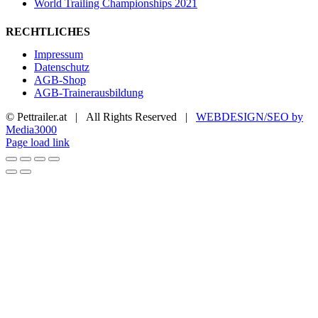
World Trailing Championships 2021
RECHTLICHES
Impressum
Datenschutz
AGB-Shop
AGB-Trainerausbildung
© Pettrailer.at | All Rights Reserved |
WEBDESIGN/SEO by
Media3000
Facebook
X
YouTube
Instagram
Page load link
Nach
oben