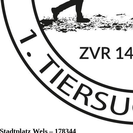
Stadtplatz Wels – 178344