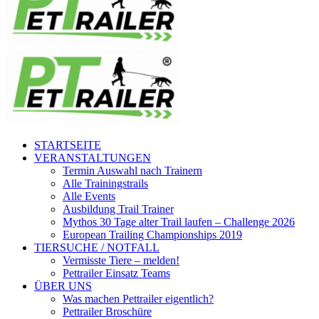
STARTSEITE
VERANSTALTUNGEN
Termin Auswahl nach Trainern
Alle Trainingstrails
Alle Events
Ausbildung Trail Trainer
Mythos 30 Tage alter Trail laufen – Challenge 2026
European Trailing Championships 2019
TIERSUCHE / NOTFALL
Vermisste Tiere – melden!
Pettrailer Einsatz Teams
ÜBER UNS
Was machen Pettrailer eigentlich?
Pettrailer Broschüre