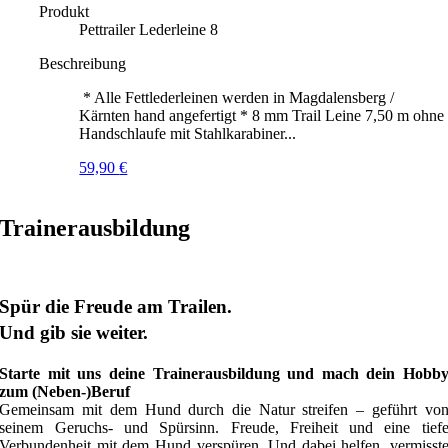
Produkt
Pettrailer Lederleine 8
Beschreibung
* Alle Fettlederleinen werden in Magdalensberg /
Kärnten hand angefertigt * 8 mm Trail Leine 7,50 m ohne
Handschlaufe mit Stahlkarabiner...
59,90
€
Trainerausbildung
Spür die Freude am Trailen.
Und gib sie weiter.
Starte mit uns deine Trainerausbildung und mach dein Hobb
zum (Neben-)Beruf
Gemeinsam mit dem Hund durch die Natur streifen – geführt vo
seinem Geruchs- und Spürsinn. Freude, Freiheit und eine tief
Verbundenheit mit dem Hund verspüren. Und dabei helfen, vermisst