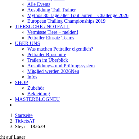
Alle Events
Ausbildung Trail Trainer
Mythos 30 Tage alter Trail laufen – Challenge 2026
European Trailing Championships 2019
TIERSUCHE / NOTFALL
Vermisste Tiere – melden!
Pettrailer Einsatz Teams
ÜBER UNS
Was machen Pettrailer eigentlich?
Pettrailer Broschüre
Trailen im Überblick
Ausbildungs- und Prüfungssystem
Mitglied werden 2026
Neu
Infos
SHOP
Zubehör
Bekleidung
MASTERBLOG
NEU
Startseite
TicketsAT
Steyr – 182639
cht auf Lager