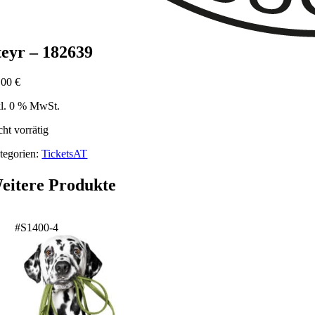
teyr – 182639
,00
€
kl. 0 % MwSt.
cht vorrätig
tegorien:
TicketsAT
eitere Produkte
#S1400-4