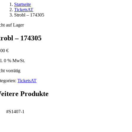
Startseite
TicketsAT
Strobl – 174305
cht auf Lager
trobl – 174305
,00
€
kl. 0 % MwSt.
cht vorrätig
tegorien:
TicketsAT
eitere Produkte
#S1407-1