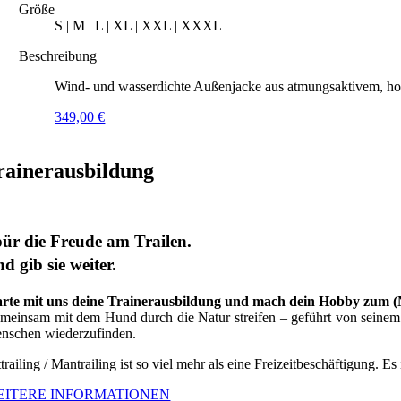
Größe
S | M | L | XL | XXL | XXXL
Beschreibung
Wind- und wasserdichte Außenjacke aus atmungsaktivem, hoc
349,00
€
rainerausbildung
ür die Freude am Trailen.
d gib sie weiter.
arte mit uns deine Trainerausbildung und mach dein Hobby zum 
meinsam mit dem Hund durch die Natur streifen – geführt von seinem G
nschen wiederzufinden.
trailing / Mantrailing ist so viel mehr als eine Freizeitbeschäftigung. Es
EITERE INFORMATIONEN