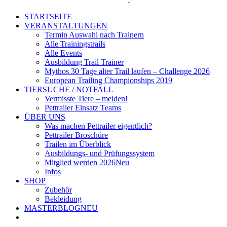
STARTSEITE
VERANSTALTUNGEN
Termin Auswahl nach Trainern
Alle Trainingstrails
Alle Events
Ausbildung Trail Trainer
Mythos 30 Tage alter Trail laufen – Challenge 2026
European Trailing Championships 2019
TIERSUCHE / NOTFALL
Vermisste Tiere – melden!
Pettrailer Einsatz Teams
ÜBER UNS
Was machen Pettrailer eigentlich?
Pettrailer Broschüre
Trailen im Überblick
Ausbildungs- und Prüfungssystem
Mitglied werden 2026
Neu
Infos
SHOP
Zubehör
Bekleidung
MASTERBLOG
NEU