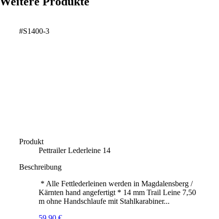
Weitere Produkte
#S1400-3
Produkt
Pettrailer Lederleine 14
Beschreibung
* Alle Fettlederleinen werden in Magdalensberg /
Kärnten hand angefertigt * 14 mm Trail Leine 7,50
m ohne Handschlaufe mit Stahlkarabiner...
59,90
€