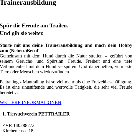
Trainerausbildung
Spür die Freude am Trailen.
Und gib sie weiter.
Starte mit uns deine Trainerausbildung und mach dein Hobb
zum (Neben-)Beruf
Gemeinsam mit dem Hund durch die Natur streifen – geführt vo
seinem Geruchs- und Spürsinn. Freude, Freiheit und eine tief
Verbundenheit mit dem Hund verspüren. Und dabei helfen, vermisst
Tiere oder Menschen wiederzufinden.
Pettrailing / Mantrailing ist so viel mehr als eine Freizeitbeschäftigung
Es ist eine sinnstiftende und wertvolle Tätigkeit, die sehr viel Freud
bereitet…
WEITERE INFORMATIONEN
1. Tiersuchverein PETTRAILER
ZVR 140288272
Kirchengasse 18