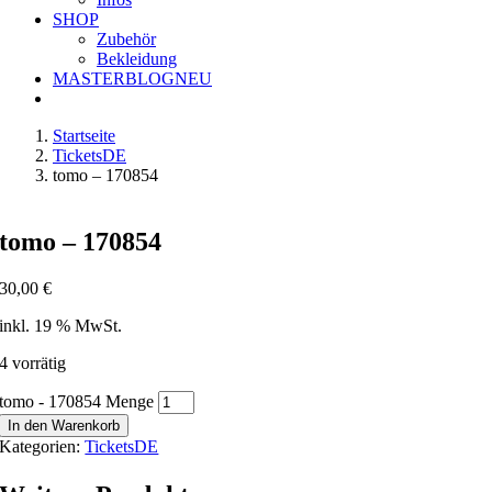
SHOP
Zubehör
Bekleidung
MASTERBLOG
NEU
Startseite
TicketsDE
tomo – 170854
tomo – 170854
30,00
€
inkl. 19 % MwSt.
4 vorrätig
tomo - 170854 Menge
In den Warenkorb
Kategorien:
TicketsDE