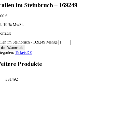
railen im Steinbruch – 169249
,00
€
kl. 19 % MwSt.
orrätig
ailen im Steinbruch - 169249 Menge
n den Warenkorb
tegorien:
TicketsDE
eitere Produkte
#S1492