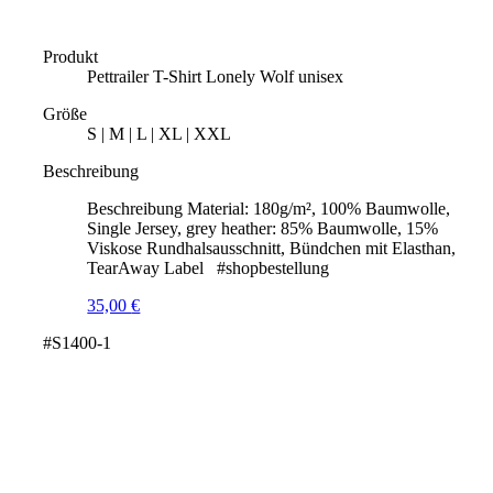
Produkt
Pettrailer T-Shirt Lonely Wolf unisex
Größe
S | M | L | XL | XXL
Beschreibung
Beschreibung Material: 180g/m², 100% Baumwolle,
Single Jersey, grey heather: 85% Baumwolle, 15%
Viskose Rundhalsausschnitt, Bündchen mit Elasthan,
TearAway Label #shopbestellung
35,00
€
#S1400-1