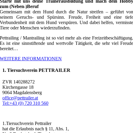
Starte mit uns deine Trainerausbildung und mach dein Hobb
zum (Neben-)Beruf
Gemeinsam mit dem Hund durch die Natur streifen – geführt vo
seinem Geruchs- und Spürsinn. Freude, Freiheit und eine tief
Verbundenheit mit dem Hund verspüren. Und dabei helfen, vermisst
Tiere oder Menschen wiederzufinden.
Pettrailing / Mantrailing ist so viel mehr als eine Freizeitbeschäftigung
Es ist eine sinnstiftende und wertvolle Tätigkeit, die sehr viel Freud
bereitet…
WEITERE INFORMATIONEN
1. Tiersuchverein PETTRAILER
ZVR 140288272
Kirchengasse 18
9064 Magdalensberg
office@pettrailer.at
Tel:+43 (0) 720 310 560
1.Tiersuchverein Pettrailer
hat die Erlaubnis nach § 11, Abs. 1,