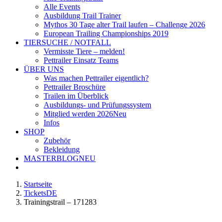
Alle Events
Ausbildung Trail Trainer
Mythos 30 Tage alter Trail laufen – Challenge 2026
European Trailing Championships 2019
TIERSUCHE / NOTFALL
Vermisste Tiere – melden!
Pettrailer Einsatz Teams
ÜBER UNS
Was machen Pettrailer eigentlich?
Pettrailer Broschüre
Trailen im Überblick
Ausbildungs- und Prüfungssystem
Mitglied werden 2026
Neu
Infos
SHOP
Zubehör
Bekleidung
MASTERBLOG
NEU
Startseite
TicketsDE
Trainingstrail – 171283