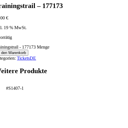
rainingstrail – 177173
,00
€
kl. 19 % MwSt.
orrätig
ainingstrail - 177173 Menge
n den Warenkorb
tegorien:
TicketsDE
eitere Produkte
#S1407-1