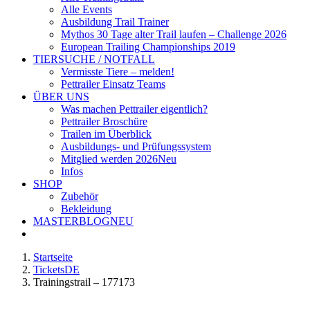
Alle Events
Ausbildung Trail Trainer
Mythos 30 Tage alter Trail laufen – Challenge 2026
European Trailing Championships 2019
TIERSUCHE / NOTFALL
Vermisste Tiere – melden!
Pettrailer Einsatz Teams
ÜBER UNS
Was machen Pettrailer eigentlich?
Pettrailer Broschüre
Trailen im Überblick
Ausbildungs- und Prüfungssystem
Mitglied werden 2026
Neu
Infos
SHOP
Zubehör
Bekleidung
MASTERBLOG
NEU
Startseite
TicketsDE
Trainingstrail – 177173