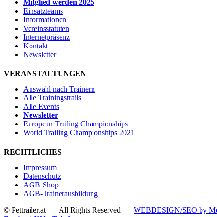
Mitglied werden 2025
Einsatzteams
Informationen
Vereinsstatuten
Internetpräsenz
Kontakt
Newsletter
VERANSTALTUNGEN
Auswahl nach Trainern
Alle Trainingstrails
Alle Events
Newsletter
European Trailing Championships
World Trailing Championships 2021
RECHTLICHES
Impressum
Datenschutz
AGB-Shop
AGB-Trainerausbildung
© Pettrailer.at | All Rights Reserved |
WEBDESIGN/SEO by Me