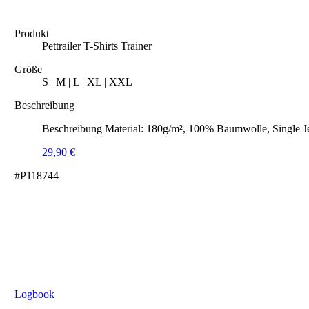
Produkt
Pettrailer T-Shirts Trainer
Größe
S | M | L | XL | XXL
Beschreibung
Beschreibung Material: 180g/m², 100% Baumwolle, Single J
29,90
€
#P118744
Logbook