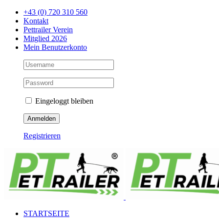
Zum
+43 (0) 720 310 560
Inhalt
Kontakt
springen
Pettrailer Verein
Mitglied 2026
Mein Benutzerkonto
Eingeloggt bleiben
Registrieren
Facebook
X
YouTube
Instagram
STARTSEITE