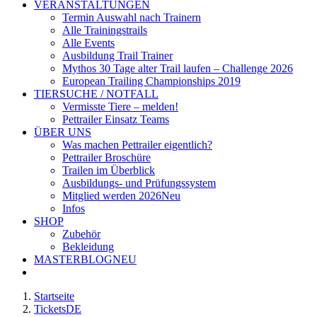
VERANSTALTUNGEN
Termin Auswahl nach Trainern
Alle Trainingstrails
Alle Events
Ausbildung Trail Trainer
Mythos 30 Tage alter Trail laufen – Challenge 2026
European Trailing Championships 2019
TIERSUCHE / NOTFALL
Vermisste Tiere – melden!
Pettrailer Einsatz Teams
ÜBER UNS
Was machen Pettrailer eigentlich?
Pettrailer Broschüre
Trailen im Überblick
Ausbildungs- und Prüfungssystem
Mitglied werden 2026
Neu
Infos
SHOP
Zubehör
Bekleidung
MASTERBLOG
NEU
Startseite
TicketsDE