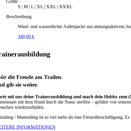
Größe
S | M | L | XL | XXL | XXXL
Beschreibung
Wind- und wasserdichte Außenjacke aus atmungsaktivem, hoc
349,00
€
rainerausbildung
ür die Freude am Trailen.
d gib sie weiter.
arte mit uns deine Trainerausbildung und mach dein Hobby zum 
meinsam mit dem Hund durch die Natur streifen – geführt von seinem G
nschen wiederzufinden.
trailing / Mantrailing ist so viel mehr als eine Freizeitbeschäftigung. Es
EITERE INFORMATIONEN