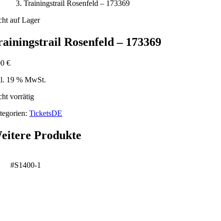
Trainingstrail Rosenfeld – 173369
cht auf Lager
rainingstrail Rosenfeld – 173369
00
€
kl. 19 % MwSt.
cht vorrätig
tegorien:
TicketsDE
eitere Produkte
#S1400-1