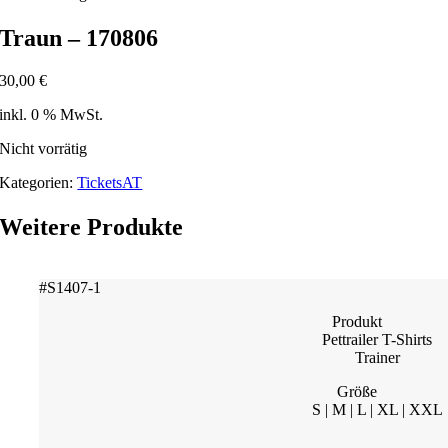
Traun – 170806
30,00
€
inkl. 0 % MwSt.
Nicht vorrätig
Kategorien:
TicketsAT
Weitere Produkte
#S1407-1
Produkt
Pettrailer T-Shirts
Trainer
Größe
S | M | L | XL | XXL