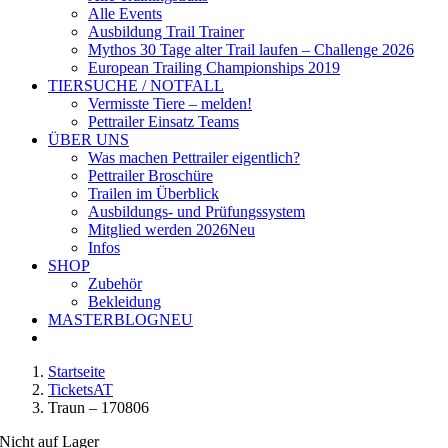
Alle Events
Ausbildung Trail Trainer
Mythos 30 Tage alter Trail laufen – Challenge 2026
European Trailing Championships 2019
TIERSUCHE / NOTFALL
Vermisste Tiere – melden!
Pettrailer Einsatz Teams
ÜBER UNS
Was machen Pettrailer eigentlich?
Pettrailer Broschüre
Trailen im Überblick
Ausbildungs- und Prüfungssystem
Mitglied werden 2026
Neu
Infos
SHOP
Zubehör
Bekleidung
MASTERBLOG
NEU
Startseite
TicketsAT
Traun – 170806
Nicht auf Lager