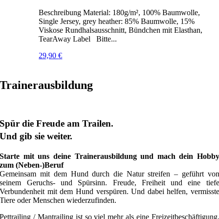
Beschreibung Material: 180g/m², 100% Baumwolle,
Single Jersey, grey heather: 85% Baumwolle, 15%
Viskose Rundhalsausschnitt, Bündchen mit Elasthan,
TearAway Label Bitte...
29,90
€
Trainerausbildung
Spür die Freude am Trailen.
Und gib sie weiter.
Starte mit uns deine Trainerausbildung und mach dein Hobb
zum (Neben-)Beruf
Gemeinsam mit dem Hund durch die Natur streifen – geführt vo
seinem Geruchs- und Spürsinn. Freude, Freiheit und eine tief
Verbundenheit mit dem Hund verspüren. Und dabei helfen, vermisst
Tiere oder Menschen wiederzufinden.
Pettrailing / Mantrailing ist so viel mehr als eine Freizeitbeschäftigung