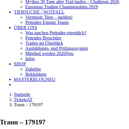
Mythos 30 Tage alter Trail laufen – Challenge 2026
European Trailing Championships 2019
TIERSUCHE / NOTFALL
Vermisste Tiere – melden!
Pettrailer Einsatz Teams
ÜBER UNS
Was machen Pettrailer eigentlich?
Pettrailer Broschüre
Trailen im Überblick
Ausbildungs- und Prüfungssystem
Mitglied werden 2026
Neu
Infos
SHOP
Zubehör
Bekleidung
MASTERBLOG
NEU
Startseite
TicketsAT
Traun – 179197
Traun – 179197