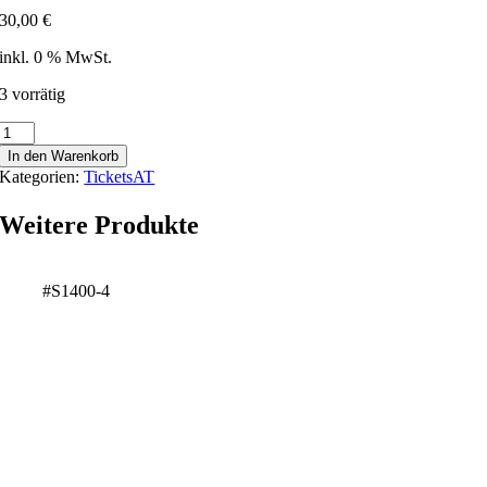
30,00
€
inkl. 0 % MwSt.
3 vorrätig
Traun
-
In den Warenkorb
179197
Kategorien:
TicketsAT
Menge
Weitere Produkte
#S1400-4