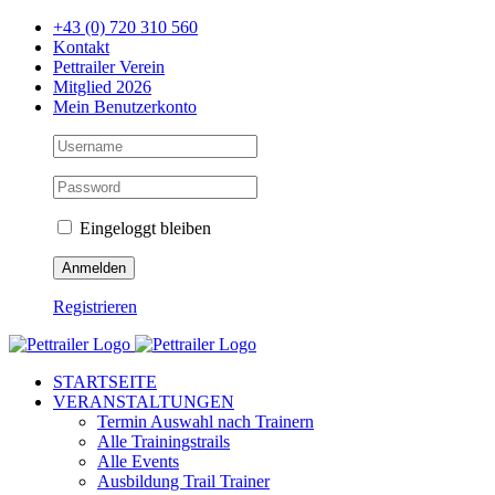
Zum
+43 (0) 720 310 560
Inhalt
Kontakt
springen
Pettrailer Verein
Mitglied 2026
Mein Benutzerkonto
Eingeloggt bleiben
Registrieren
Facebook
X
YouTube
Instagram
STARTSEITE
VERANSTALTUNGEN
Termin Auswahl nach Trainern
Alle Trainingstrails
Alle Events
Ausbildung Trail Trainer