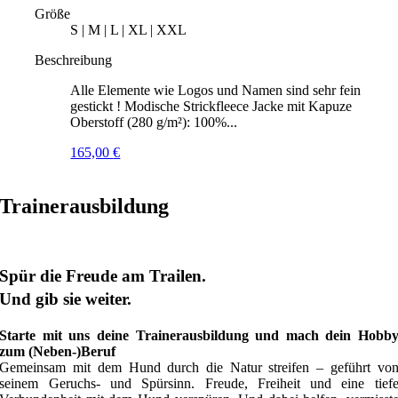
Größe
S | M | L | XL | XXL
Beschreibung
Alle Elemente wie Logos und Namen sind sehr fein
gestickt ! Modische Strickfleece Jacke mit Kapuze
Oberstoff (280 g/m²): 100%...
165,00
€
Trainerausbildung
Spür die Freude am Trailen.
Und gib sie weiter.
Starte mit uns deine Trainerausbildung und mach dein Hobb
zum (Neben-)Beruf
Gemeinsam mit dem Hund durch die Natur streifen – geführt vo
seinem Geruchs- und Spürsinn. Freude, Freiheit und eine tief