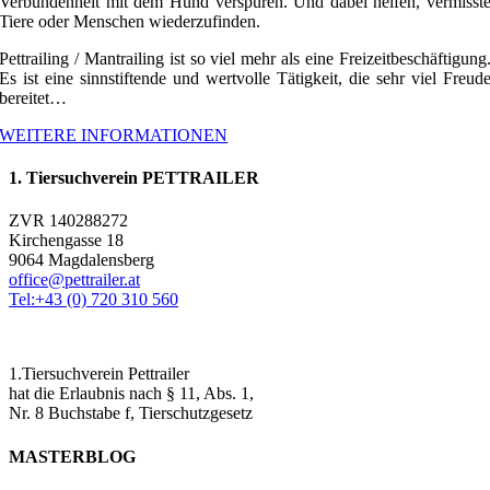
Verbundenheit mit dem Hund verspüren. Und dabei helfen, vermisst
Tiere oder Menschen wiederzufinden.
Pettrailing / Mantrailing ist so viel mehr als eine Freizeitbeschäftigung
Es ist eine sinnstiftende und wertvolle Tätigkeit, die sehr viel Freud
bereitet…
WEITERE INFORMATIONEN
1. Tiersuchverein PETTRAILER
ZVR 140288272
Kirchengasse 18
9064 Magdalensberg
office@pettrailer.at
Tel:+43 (0) 720 310 560
1.Tiersuchverein Pettrailer
hat die Erlaubnis nach § 11, Abs. 1,
Nr. 8 Buchstabe f, Tierschutzgesetz
MASTERBLOG