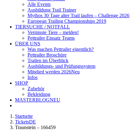
Alle Events
Ausbildung Trail Trainer
Mythos 30 Tage alter Trail laufen – Challenge 2026
European Trailing Championships 2019
TIERSUCHE / NOTFALL
Vermisste Tiere – melden!
Pettrailer Einsatz Teams
ÜBER UNS
Was machen Pettrailer eigentlich?
Pettrailer Broschüre
Trailen im Überblick
Ausbildungs- und Prüfungssystem
Mitglied werden 2026
Neu
Infos
SHOP
Zubehör
Bekleidung
MASTERBLOG
NEU
Startseite
TicketsDE
Traunstein – 166459