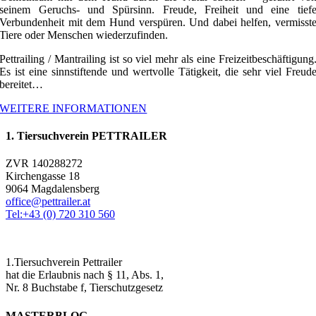
seinem Geruchs- und Spürsinn. Freude, Freiheit und eine tief
Verbundenheit mit dem Hund verspüren. Und dabei helfen, vermisst
Tiere oder Menschen wiederzufinden.
Pettrailing / Mantrailing ist so viel mehr als eine Freizeitbeschäftigung
Es ist eine sinnstiftende und wertvolle Tätigkeit, die sehr viel Freud
bereitet…
WEITERE INFORMATIONEN
1. Tiersuchverein PETTRAILER
ZVR 140288272
Kirchengasse 18
9064 Magdalensberg
office@pettrailer.at
Tel:+43 (0) 720 310 560
1.Tiersuchverein Pettrailer
hat die Erlaubnis nach § 11, Abs. 1,
Nr. 8 Buchstabe f, Tierschutzgesetz
MASTERBLOG