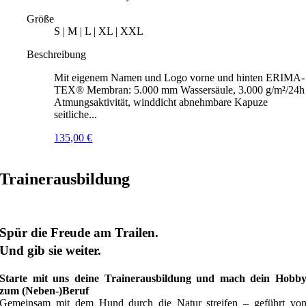
Größe
S | M | L | XL | XXL
Beschreibung
Mit eigenem Namen und Logo vorne und hinten ERIMA-
TEX® Membran: 5.000 mm Wassersäule, 3.000 g/m²/24h
Atmungsaktivität, winddicht abnehmbare Kapuze
seitliche...
135,00
€
Trainerausbildung
Spür die Freude am Trailen.
Und gib sie weiter.
Starte mit uns deine Trainerausbildung und mach dein Hobb
zum (Neben-)Beruf
Gemeinsam mit dem Hund durch die Natur streifen – geführt vo