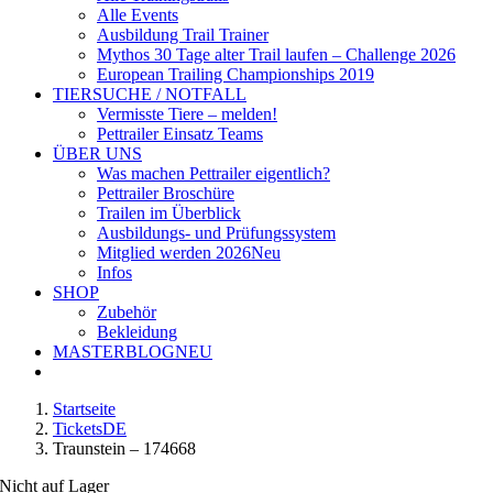
Alle Events
Ausbildung Trail Trainer
Mythos 30 Tage alter Trail laufen – Challenge 2026
European Trailing Championships 2019
TIERSUCHE / NOTFALL
Vermisste Tiere – melden!
Pettrailer Einsatz Teams
ÜBER UNS
Was machen Pettrailer eigentlich?
Pettrailer Broschüre
Trailen im Überblick
Ausbildungs- und Prüfungssystem
Mitglied werden 2026
Neu
Infos
SHOP
Zubehör
Bekleidung
MASTERBLOG
NEU
Startseite
TicketsDE
Traunstein – 174668
Nicht auf Lager