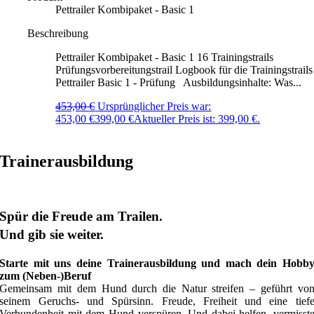
Pettrailer Kombipaket - Basic 1
Beschreibung
Pettrailer Kombipaket - Basic 1 16 Trainingstrails
Prüfungsvorbereitungstrail Logbook für die Trainingstrails
Pettrailer Basic 1 - Prüfung Ausbildungsinhalte: Was...
453,00
€
Ursprünglicher Preis war:
453,00 €
399,00
€
Aktueller Preis ist: 399,00 €.
Trainerausbildung
Spür die Freude am Trailen.
Und gib sie weiter.
Starte mit uns deine Trainerausbildung und mach dein Hobb
zum (Neben-)Beruf
Gemeinsam mit dem Hund durch die Natur streifen – geführt vo
seinem Geruchs- und Spürsinn. Freude, Freiheit und eine tief
Verbundenheit mit dem Hund verspüren. Und dabei helfen, vermisst