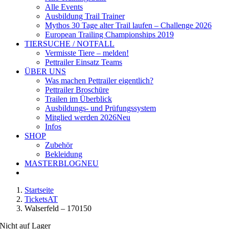
Alle Events
Ausbildung Trail Trainer
Mythos 30 Tage alter Trail laufen – Challenge 2026
European Trailing Championships 2019
TIERSUCHE / NOTFALL
Vermisste Tiere – melden!
Pettrailer Einsatz Teams
ÜBER UNS
Was machen Pettrailer eigentlich?
Pettrailer Broschüre
Trailen im Überblick
Ausbildungs- und Prüfungssystem
Mitglied werden 2026
Neu
Infos
SHOP
Zubehör
Bekleidung
MASTERBLOG
NEU
Startseite
TicketsAT
Walserfeld – 170150
Nicht auf Lager