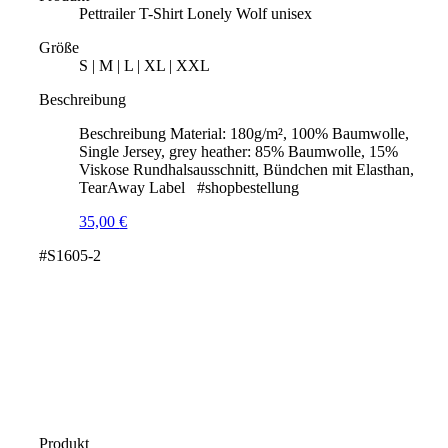
Pettrailer T-Shirt Lonely Wolf unisex
Größe
S | M | L | XL | XXL
Beschreibung
Beschreibung Material: 180g/m², 100% Baumwolle,
Single Jersey, grey heather: 85% Baumwolle, 15%
Viskose Rundhalsausschnitt, Bündchen mit Elasthan,
TearAway Label #shopbestellung
35,00
€
#S1605-2
Produkt