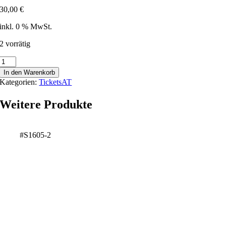
30,00
€
inkl. 0 % MwSt.
2 vorrätig
Wandertrail
Gis
In den Warenkorb
-
Kategorien:
TicketsAT
177003
Menge
Weitere Produkte
#S1605-2