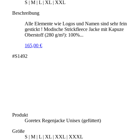
S | M | L | XL | XXL
Beschreibung
Alle Elemente wie Logos und Namen sind sehr fein
gestickt ! Modische Strickfleece Jacke mit Kapuze
Oberstoff (280 g/m²): 100%...
165,00
€
#S1492
Produkt
Goretex Regenjacke Unisex (gefüttert)
Größe
S | M | L | XL | XXL | XXXL