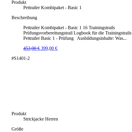
Produkt
Pettrailer Kombipaket - Basic 1
Beschreibung
Pettrailer Kombipaket - Basic 1 16 Trainingstrails
Prüfungsvorbereitungstrail Logbook für die Trainingstrails
Pettrailer Basic 1 - Prüfung Ausbildungsinhalte: Was...
Ursprünglicher
Aktueller
453,00
€
399,00
€
Preis
Preis
#S1401-2
war:
ist:
453,00 €
399,00 €.
Produkt
Strickjacke Herren
Größe