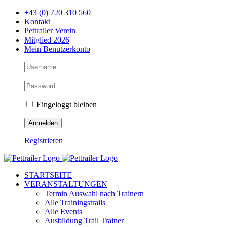
Zum
+43 (0) 720 310 560
Inhalt
Kontakt
springen
Pettrailer Verein
Mitglied 2026
Mein Benutzerkonto
Eingeloggt bleiben
Registrieren
Facebook
X
YouTube
Instagram
STARTSEITE
VERANSTALTUNGEN
Termin Auswahl nach Trainern
Alle Trainingstrails
Alle Events
Ausbildung Trail Trainer