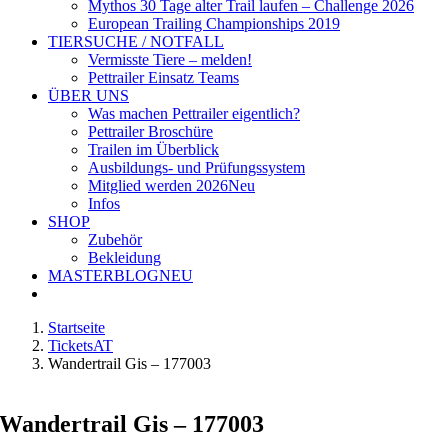
Mythos 30 Tage alter Trail laufen – Challenge 2026
European Trailing Championships 2019
TIERSUCHE / NOTFALL
Vermisste Tiere – melden!
Pettrailer Einsatz Teams
ÜBER UNS
Was machen Pettrailer eigentlich?
Pettrailer Broschüre
Trailen im Überblick
Ausbildungs- und Prüfungssystem
Mitglied werden 2026
Neu
Infos
SHOP
Zubehör
Bekleidung
MASTERBLOG
NEU
Startseite
TicketsAT
Wandertrail Gis – 177003
Wandertrail Gis – 177003