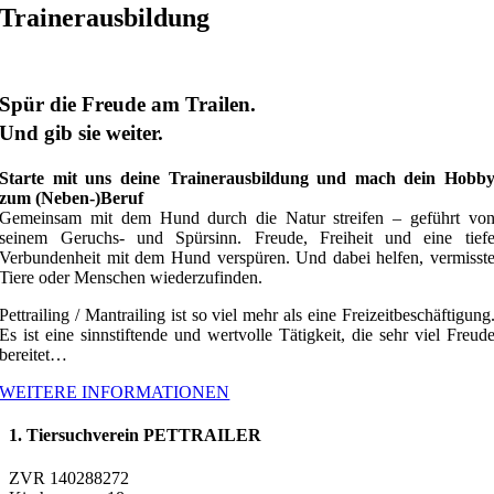
Trainerausbildung
Spür die Freude am Trailen.
Und gib sie weiter.
Starte mit uns deine Trainerausbildung und mach dein Hobb
zum (Neben-)Beruf
Gemeinsam mit dem Hund durch die Natur streifen – geführt vo
seinem Geruchs- und Spürsinn. Freude, Freiheit und eine tief
Verbundenheit mit dem Hund verspüren. Und dabei helfen, vermisst
Tiere oder Menschen wiederzufinden.
Pettrailing / Mantrailing ist so viel mehr als eine Freizeitbeschäftigung
Es ist eine sinnstiftende und wertvolle Tätigkeit, die sehr viel Freud
bereitet…
WEITERE INFORMATIONEN
1. Tiersuchverein PETTRAILER
ZVR 140288272