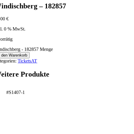
indischberg – 182857
,00
€
kl. 0 % MwSt.
orrätig
ndischberg - 182857 Menge
n den Warenkorb
tegorien:
TicketsAT
eitere Produkte
#S1407-1