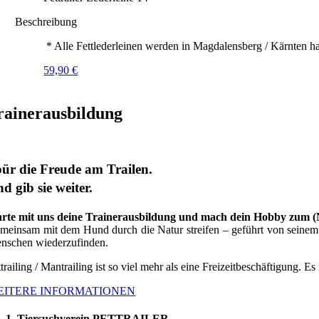
Beschreibung
* Alle Fettlederleinen werden in Magdalensberg / Kärnten ha
59,90
€
rainerausbildung
ür die Freude am Trailen.
d gib sie weiter.
arte mit uns deine Trainerausbildung und mach dein Hobby zum 
meinsam mit dem Hund durch die Natur streifen – geführt von seinem G
nschen wiederzufinden.
trailing / Mantrailing ist so viel mehr als eine Freizeitbeschäftigung. Es
EITERE INFORMATIONEN
1. Tiersuchverein PETTRAILER