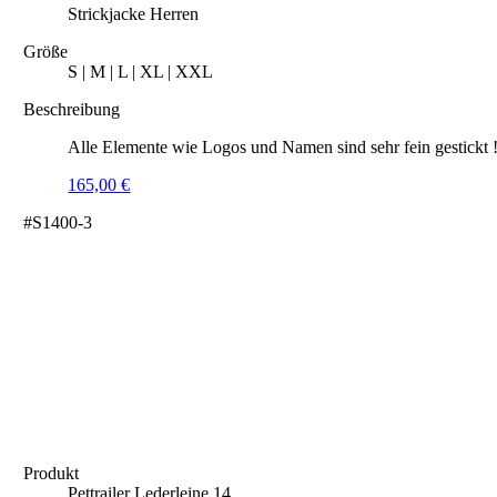
Strickjacke Herren
Größe
S | M | L | XL | XXL
Beschreibung
Alle Elemente wie Logos und Namen sind sehr fein gestickt 
165,00
€
#S1400-3
Produkt
Pettrailer Lederleine 14