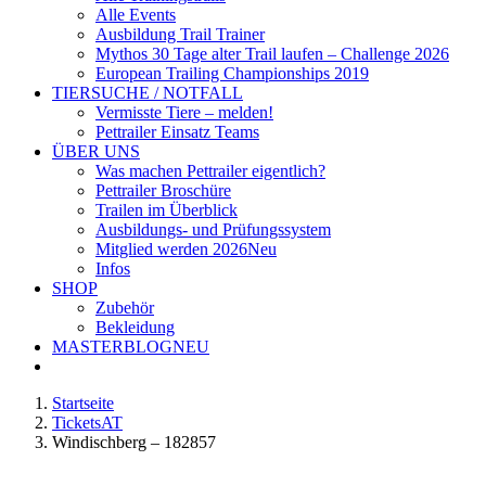
Alle Events
Ausbildung Trail Trainer
Mythos 30 Tage alter Trail laufen – Challenge 2026
European Trailing Championships 2019
TIERSUCHE / NOTFALL
Vermisste Tiere – melden!
Pettrailer Einsatz Teams
ÜBER UNS
Was machen Pettrailer eigentlich?
Pettrailer Broschüre
Trailen im Überblick
Ausbildungs- und Prüfungssystem
Mitglied werden 2026
Neu
Infos
SHOP
Zubehör
Bekleidung
MASTERBLOG
NEU
Startseite
TicketsAT
Windischberg – 182857