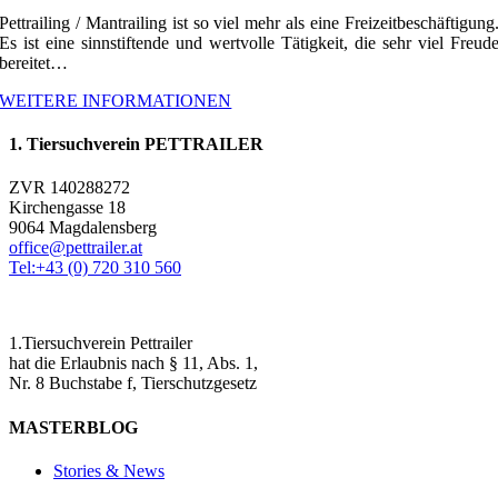
Pettrailing / Mantrailing ist so viel mehr als eine Freizeitbeschäftigung
Es ist eine sinnstiftende und wertvolle Tätigkeit, die sehr viel Freud
bereitet…
WEITERE INFORMATIONEN
1. Tiersuchverein PETTRAILER
ZVR 140288272
Kirchengasse 18
9064 Magdalensberg
office@pettrailer.at
Tel:+43 (0) 720 310 560
1.Tiersuchverein Pettrailer
hat die Erlaubnis nach § 11, Abs. 1,
Nr. 8 Buchstabe f, Tierschutzgesetz
MASTERBLOG
Stories & News