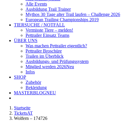
Alle Events
Ausbildung Trail Trainer
Mythos 30 Tage alter Trail laufen – Challenge 2026
European Trailing Championships 2019
TIERSUCHE / NOTFALL
Vermisste Tiere – melden!
Pettrailer Einsatz Teams
ÜBER UNS
Was machen Pettrailer eigentlich?
Pettrailer Broschüre
Trailen im Überblick
Ausbildungs- und Prüfungssystem
Mitglied werden 2026
Neu
Infos
SHOP
Zubehör
Bekleidung
MASTERBLOG
NEU
Startseite
TicketsAT
Wolfern – 174726