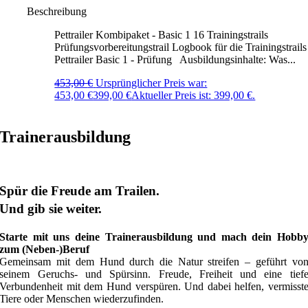
Beschreibung
Pettrailer Kombipaket - Basic 1 16 Trainingstrails
Prüfungsvorbereitungstrail Logbook für die Trainingstrails
Pettrailer Basic 1 - Prüfung Ausbildungsinhalte: Was...
453,00
€
Ursprünglicher Preis war:
453,00 €
399,00
€
Aktueller Preis ist: 399,00 €.
Trainerausbildung
Spür die Freude am Trailen.
Und gib sie weiter.
Starte mit uns deine Trainerausbildung und mach dein Hobb
zum (Neben-)Beruf
Gemeinsam mit dem Hund durch die Natur streifen – geführt vo
seinem Geruchs- und Spürsinn. Freude, Freiheit und eine tief
Verbundenheit mit dem Hund verspüren. Und dabei helfen, vermisst
Tiere oder Menschen wiederzufinden.