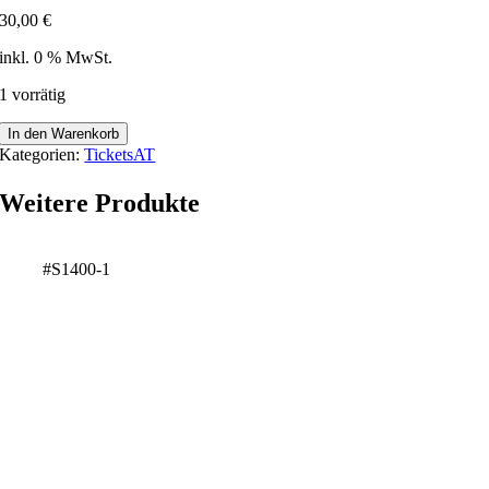
30,00
€
inkl. 0 % MwSt.
1 vorrätig
Ybbsitz
In den Warenkorb
-
Kategorien:
TicketsAT
171341
Menge
Weitere Produkte
#S1400-1