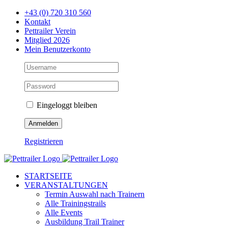
Zum
+43 (0) 720 310 560
Inhalt
Kontakt
springen
Pettrailer Verein
Mitglied 2026
Mein Benutzerkonto
Eingeloggt bleiben
Registrieren
Facebook
X
YouTube
Instagram
STARTSEITE
VERANSTALTUNGEN
Termin Auswahl nach Trainern
Alle Trainingstrails
Alle Events
Ausbildung Trail Trainer