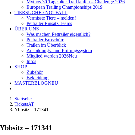
Mythos 30 Tage alter Trail laufen – Challenge 2026
European Trailing Championships 2019
TIERSUCHE / NOTFALL
Vermisste Tiere – melden!
Pettrailer Einsatz Teams
ÜBER UNS
Was machen Pettrailer eigentlich?
Pettrailer Broschüre
Trailen im Überblick
Ausbildungs- und Prüfungssystem
Mitglied werden 2026
Neu
Infos
SHOP
Zubehör
Bekleidung
MASTERBLOG
NEU
Startseite
TicketsAT
Ybbsitz – 171341
Ybbsitz – 171341