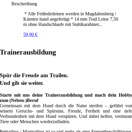
Beschreibung
* Alle Fettlederleinen werden in Magdalensberg /
Kärnten hand angefertigt * 14 mm Trail Leine 7,50
m ohne Handschlaufe mit Stahlkarabiner...
59,90
€
Trainerausbildung
Spür die Freude am Trailen.
Und gib sie weiter.
Starte mit uns deine Trainerausbildung und mach dein Hobb
zum (Neben-)Beruf
Gemeinsam mit dem Hund durch die Natur streifen – geführt vo
seinem Geruchs- und Spürsinn. Freude, Freiheit und eine tief
Verbundenheit mit dem Hund verspüren. Und dabei helfen, vermisst
Tiere oder Menschen wiederzufinden.
Pettrailing / Mantrailing ist so viel mehr als eine Freizeitbeschäftigung