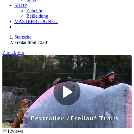
SHOP
Zubehör
Bekleidung
MASTERBLOG
NEU
Startseite
Freilauftrail 2020
Zurück
Vor
12
views