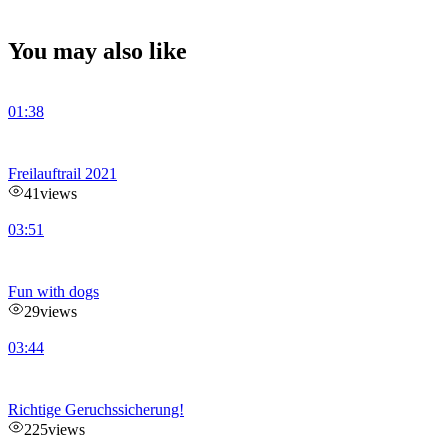
You may also like
01:38
Freilauftrail 2021
41
views
03:51
Fun with dogs
29
views
03:44
Richtige Geruchssicherung!
225
views