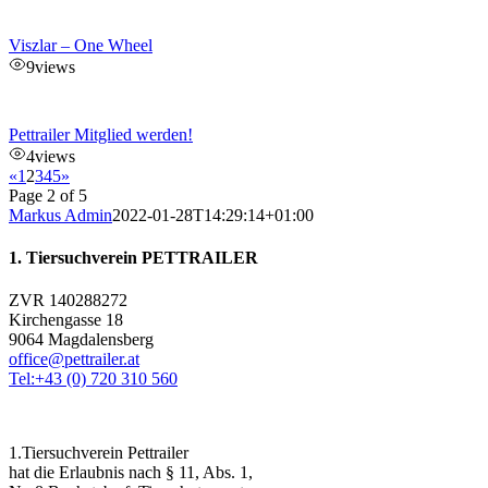
Viszlar – One Wheel
9
views
Pettrailer Mitglied werden!
4
views
«
1
2
3
4
5
»
Page 2 of 5
Markus Admin
2022-01-28T14:29:14+01:00
1. Tiersuchverein PETTRAILER
ZVR 140288272
Kirchengasse 18
9064 Magdalensberg
office@pettrailer.at
Tel:+43 (0) 720 310 560
1.Tiersuchverein Pettrailer
hat die Erlaubnis nach § 11, Abs. 1,