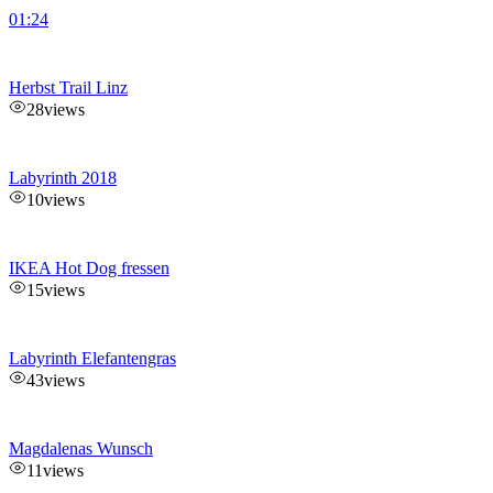
01:24
Herbst Trail Linz
28
views
Labyrinth 2018
10
views
IKEA Hot Dog fressen
15
views
Labyrinth Elefantengras
43
views
Magdalenas Wunsch
11
views