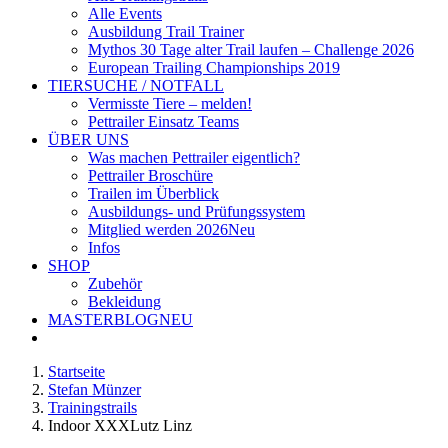
Alle Events
Ausbildung Trail Trainer
Mythos 30 Tage alter Trail laufen – Challenge 2026
European Trailing Championships 2019
TIERSUCHE / NOTFALL
Vermisste Tiere – melden!
Pettrailer Einsatz Teams
ÜBER UNS
Was machen Pettrailer eigentlich?
Pettrailer Broschüre
Trailen im Überblick
Ausbildungs- und Prüfungssystem
Mitglied werden 2026
Neu
Infos
SHOP
Zubehör
Bekleidung
MASTERBLOG
NEU
Startseite
Stefan Münzer
Trainingstrails
Indoor XXXLutz Linz