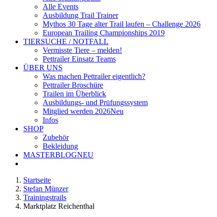
Alle Events
Ausbildung Trail Trainer
Mythos 30 Tage alter Trail laufen – Challenge 2026
European Trailing Championships 2019
TIERSUCHE / NOTFALL
Vermisste Tiere – melden!
Pettrailer Einsatz Teams
ÜBER UNS
Was machen Pettrailer eigentlich?
Pettrailer Broschüre
Trailen im Überblick
Ausbildungs- und Prüfungssystem
Mitglied werden 2026
Neu
Infos
SHOP
Zubehör
Bekleidung
MASTERBLOG
NEU
Startseite
Stefan Münzer
Trainingstrails
Marktplatz Reichenthal