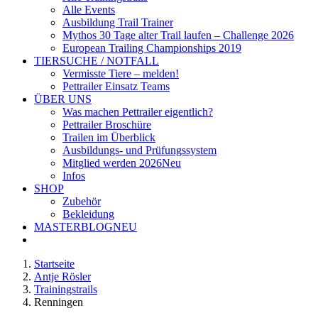
Alle Events
Ausbildung Trail Trainer
Mythos 30 Tage alter Trail laufen – Challenge 2026
European Trailing Championships 2019
TIERSUCHE / NOTFALL
Vermisste Tiere – melden!
Pettrailer Einsatz Teams
ÜBER UNS
Was machen Pettrailer eigentlich?
Pettrailer Broschüre
Trailen im Überblick
Ausbildungs- und Prüfungssystem
Mitglied werden 2026
Neu
Infos
SHOP
Zubehör
Bekleidung
MASTERBLOG
NEU
Startseite
Antje Rösler
Trainingstrails
Renningen