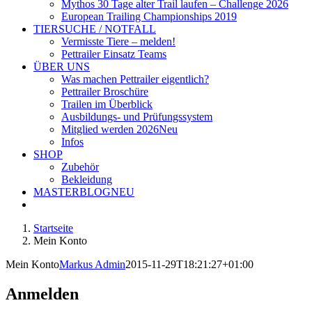
Mythos 30 Tage alter Trail laufen – Challenge 2026
European Trailing Championships 2019
TIERSUCHE / NOTFALL
Vermisste Tiere – melden!
Pettrailer Einsatz Teams
ÜBER UNS
Was machen Pettrailer eigentlich?
Pettrailer Broschüre
Trailen im Überblick
Ausbildungs- und Prüfungssystem
Mitglied werden 2026
Neu
Infos
SHOP
Zubehör
Bekleidung
MASTERBLOG
NEU
Startseite
Mein Konto
Mein Konto
Markus Admin
2015-11-29T18:21:27+01:00
Anmelden