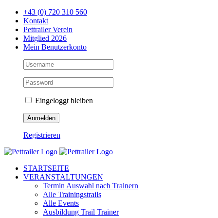
Zum
+43 (0) 720 310 560
Inhalt
Kontakt
springen
Pettrailer Verein
Mitglied 2026
Mein Benutzerkonto
Eingeloggt bleiben
Registrieren
Facebook
X
YouTube
Instagram
STARTSEITE
VERANSTALTUNGEN
Termin Auswahl nach Trainern
Alle Trainingstrails
Alle Events
Ausbildung Trail Trainer