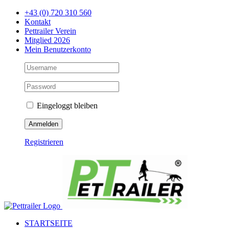
Zum
+43 (0) 720 310 560
Inhalt
Kontakt
springen
Pettrailer Verein
Mitglied 2026
Mein Benutzerkonto
Eingeloggt bleiben
Registrieren
Facebook
X
YouTube
Instagram
STARTSEITE