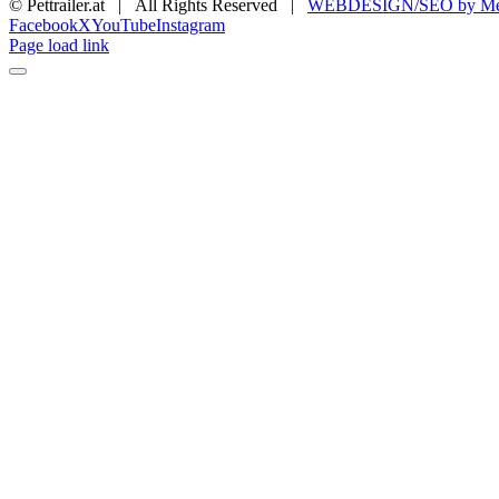
© Pettrailer.at | All Rights Reserved |
WEBDESIGN/SEO by Me
Facebook
X
YouTube
Instagram
Page load link