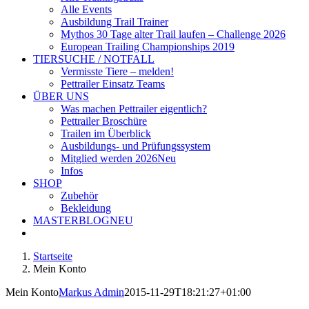
Alle Events
Ausbildung Trail Trainer
Mythos 30 Tage alter Trail laufen – Challenge 2026
European Trailing Championships 2019
TIERSUCHE / NOTFALL
Vermisste Tiere – melden!
Pettrailer Einsatz Teams
ÜBER UNS
Was machen Pettrailer eigentlich?
Pettrailer Broschüre
Trailen im Überblick
Ausbildungs- und Prüfungssystem
Mitglied werden 2026
Neu
Infos
SHOP
Zubehör
Bekleidung
MASTERBLOG
NEU
Startseite
Mein Konto
Mein Konto
Markus Admin
2015-11-29T18:21:27+01:00