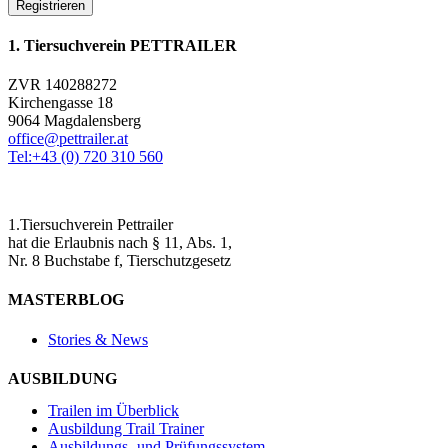
Registrieren
1. Tiersuchverein PETTRAILER
ZVR 140288272
Kirchengasse 18
9064 Magdalensberg
office@pettrailer.at
Tel:+43 (0) 720 310 560
1.Tiersuchverein Pettrailer
hat die Erlaubnis nach § 11, Abs. 1,
Nr. 8 Buchstabe f, Tierschutzgesetz
MASTERBLOG
Stories & News
AUSBILDUNG
Trailen im Überblick
Ausbildung Trail Trainer
Ausbildungs- und Prüfungssystem