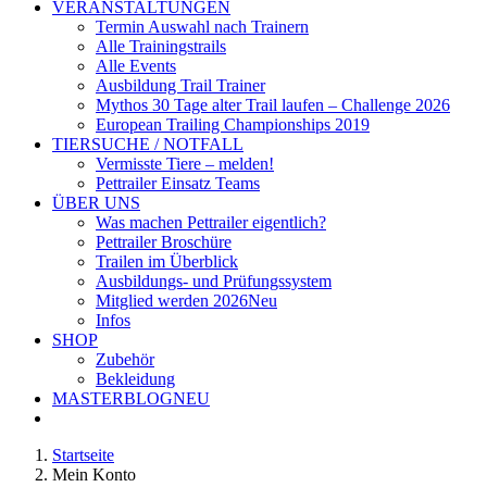
VERANSTALTUNGEN
Termin Auswahl nach Trainern
Alle Trainingstrails
Alle Events
Ausbildung Trail Trainer
Mythos 30 Tage alter Trail laufen – Challenge 2026
European Trailing Championships 2019
TIERSUCHE / NOTFALL
Vermisste Tiere – melden!
Pettrailer Einsatz Teams
ÜBER UNS
Was machen Pettrailer eigentlich?
Pettrailer Broschüre
Trailen im Überblick
Ausbildungs- und Prüfungssystem
Mitglied werden 2026
Neu
Infos
SHOP
Zubehör
Bekleidung
MASTERBLOG
NEU
Startseite
Mein Konto