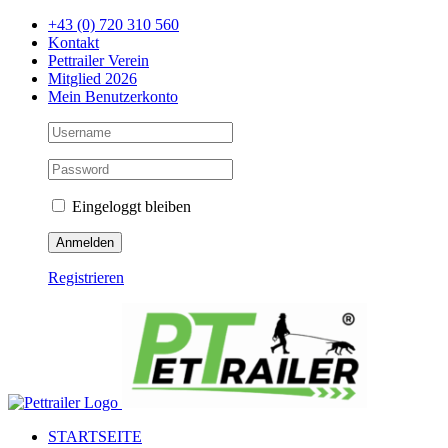
Zum
+43 (0) 720 310 560
Inhalt
Kontakt
springen
Pettrailer Verein
Mitglied 2026
Mein Benutzerkonto
Eingeloggt bleiben
Registrieren
Facebook
X
YouTube
Instagram
STARTSEITE