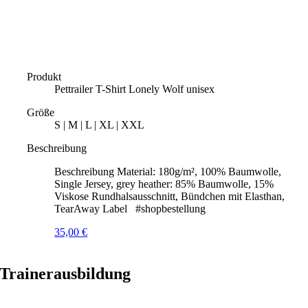
Produkt
Pettrailer T-Shirt Lonely Wolf unisex
Größe
S | M | L | XL | XXL
Beschreibung
Beschreibung Material: 180g/m², 100% Baumwolle,
Single Jersey, grey heather: 85% Baumwolle, 15%
Viskose Rundhalsausschnitt, Bündchen mit Elasthan,
TearAway Label #shopbestellung
35,00
€
Trainerausbildung