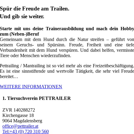
Spür die Freude am Trailen.
Und gib sie weiter.
Starte mit uns deine Trainerausbildung und mach dein Hobb
zum (Neben-)Beruf
Gemeinsam mit dem Hund durch die Natur streifen – geführt vo
seinem Geruchs- und Spürsinn. Freude, Freiheit und eine tief
Verbundenheit mit dem Hund verspüren. Und dabei helfen, vermisst
Tiere oder Menschen wiederzufinden.
Pettrailing / Mantrailing ist so viel mehr als eine Freizeitbeschäftigung
Es ist eine sinnstiftende und wertvolle Tätigkeit, die sehr viel Freud
bereitet…
WEITERE INFORMATIONEN
1. Tiersuchverein PETTRAILER
ZVR 140288272
Kirchengasse 18
9064 Magdalensberg
office@pettrailer.at
Tel:+43 (0) 720 310 560