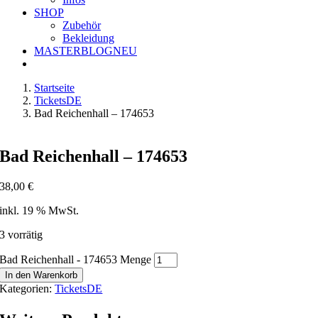
SHOP
Zubehör
Bekleidung
MASTERBLOG
NEU
Startseite
TicketsDE
Bad Reichenhall – 174653
Bad Reichenhall – 174653
38,00
€
inkl. 19 % MwSt.
3 vorrätig
Bad Reichenhall - 174653 Menge
In den Warenkorb
Kategorien:
TicketsDE